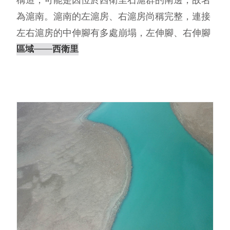
為滬南。滬南的左滬房、右滬房尚稱完整，連接
左右滬房的中伸腳有多處崩塌，左伸腳、右伸腳
則是幾近消失，僅勉強看得出有經人⋯
區域
───西衛里