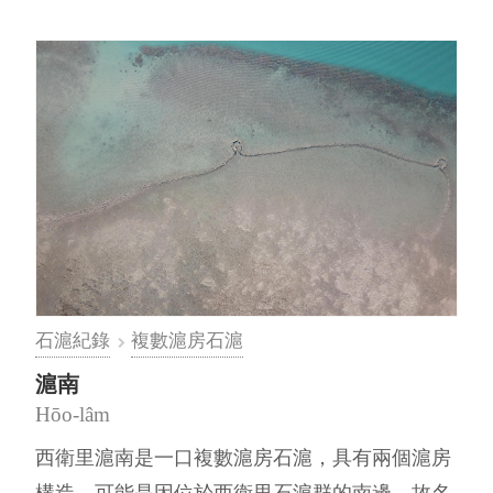
石滬紀錄
複數滬房石滬
滬南
Hōo-lâm
西衛里滬南是一口複數滬房石滬，具有兩個滬房
構造，可能是因位於西衛里石滬群的南邊，故名