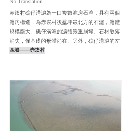
No Translation
赤崁村礁仔溝滬為一口複數滬房石滬，具有兩個
滬房構造，為赤崁村後壁坪最北方的石滬，滬體
規模龐大。礁仔溝滬的滬體嚴重崩塌、石材散落
消失，僅基礎的形體尚在。另外，礁仔溝滬的左
伸腳與右滬房各有一條改建殘跡，其⋯
區域
───赤崁村