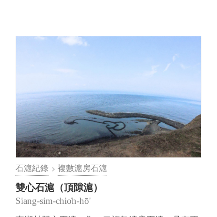
石滬紀錄
複數滬房石滬
雙心石滬（頂隙滬）
Siang-sim-chio̍h-hō'