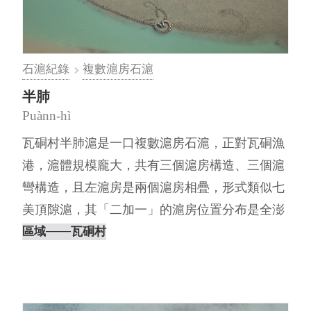
石滬紀錄
複數滬房石滬
半肺
Puànn-hì
瓦硐村半肺滬是一口複數滬房石滬，正對瓦硐漁
港，滬體規模龐大，共有三個滬房構造、三個滬
彎構造，且左滬房是兩個滬房相疊，形式類似七
美頂隙滬，其「二加一」的滬房位置分布是全澎
湖絕無僅有的特例，也是目前澎湖⋯
區域
───瓦硐村