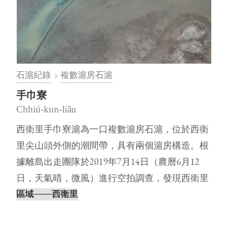
石滬紀錄
複數滬房石滬
手巾寮
Chhiú-kun-liâu
西衛里手巾寮滬為一口複數滬房石滬，位於西衛
里尖山頭外側的潮間帶，具有兩個滬房構造。根
據離島出走團隊於2019年7月14日（農曆6月12
日，天氣晴，微風）進行空拍調查，發現西衛里
手巾寮滬的滬體結構完整。⋯
區域
───西衛里