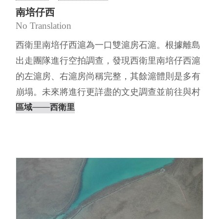
南培仔西
No Translation
西衛里南培仔西滬為一口雙滬房石滬。根據離島
出走團隊進行空拍調查，發現西衛里南培仔西滬
的左滬房、右滬房尚稱完整，其餘滬體則是多有
崩塌。未來將進行更詳盡的文史調查並前往與村
民進行訪談記錄，期盼能為⋯
區域
───西衛里