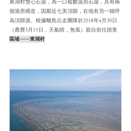
東湖村雙心石滬，為一口複數滬房石滬，具有兩
個滬房構造，因鄰近七美頂隙，在地有另一稱呼
為頂隙滬。根據離島出走團隊於2018年4月30日
（農曆3月15日，天氣晴，無風）親自前往踏查
記錄，發現東湖村雙心石滬⋯
區域
───東湖村