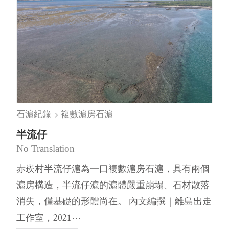
石滬紀錄
複數滬房石滬
半流仔
No Translation
赤崁村半流仔滬為一口複數滬房石滬，具有兩個
滬房構造，半流仔滬的滬體嚴重崩塌、石材散落
消失，僅基礎的形體尚在。 內文編撰｜離島出走
工作室，2021⋯