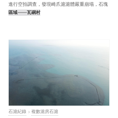
進行空拍調查，發現崎爪滬滬體嚴重崩塌，石塊
散落在周遭，⋯
區域
───瓦硐村
石滬紀錄
複數滬房石滬