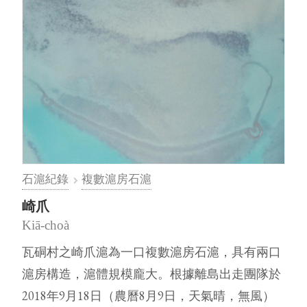
石滬紀錄
複數滬房石滬
崎爪
Kiā-choà
瓦硐村之崎爪滬為一口複數滬房石滬，具有兩口
滬房構造，滬體規模龐大。根據離島出走團隊於
2018年9月18日（農曆8月9日，天氣晴，無風）