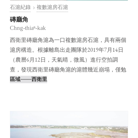
石滬紀錄
複數滬房石滬
磚廳角
Chng-thiaⁿ-kak
西衛里磚廳角滬為一口複數滬房石滬，具有兩個
滬房構造。根據離島出走團隊於2019年7月14日
（農曆6月12日，天氣晴，微風）進行空拍調
查，發現西衛里磚廳角滬的滬體幾近崩塌，僅勉
強看得出形體。未來將進行更⋯
區域
───西衛里