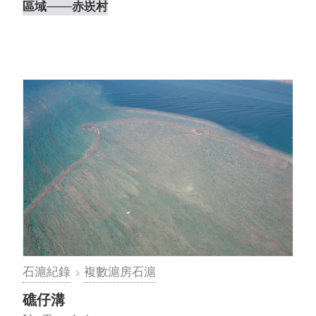
區域
───赤崁村
石滬紀錄
複數滬房石滬
礁仔溝