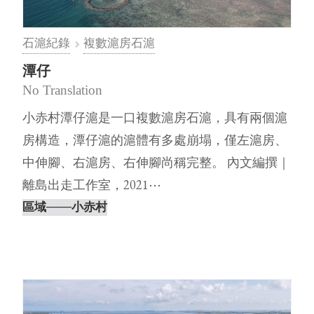
石滬紀錄
複數滬房石滬
潭仔
No Translation
小赤村潭仔滬是一口複數滬房石滬，具有兩個滬
房構造，潭仔滬的滬體有多處崩塌，僅左滬房、
中伸腳、右滬房、右伸腳尚稱完整。 內文編撰｜
離島出走工作室，2021⋯
區域
───小赤村