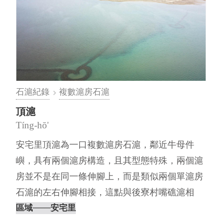
石滬紀錄
複數滬房石滬
頂滬
Tíng-hō'
安宅里頂滬為一口複數滬房石滬，鄰近牛母件
嶼，具有兩個滬房構造，且其型態特殊，兩個滬
房並不是在同一條伸腳上，而是類似兩個單滬房
石滬的左右伸腳相接，這點與後寮村嘴礁滬相
同，可作為複數滬房石滬的多樣型態的代⋯
區域
───安宅里