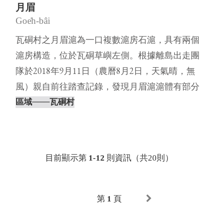
月眉
Goe̍h-bâi
瓦硐村之月眉滬為一口複數滬房石滬，具有兩個
滬房構造，位於瓦硐草嶼左側。根據離島出走團
隊於2018年9月11日（農曆8月2日，天氣晴，無
風）親自前往踏查記錄，發現月眉滬滬體有部分
崩塌，石塊散⋯
區域
───瓦硐村
目前顯示第
1-12
則資訊（共20則）
第
1
頁