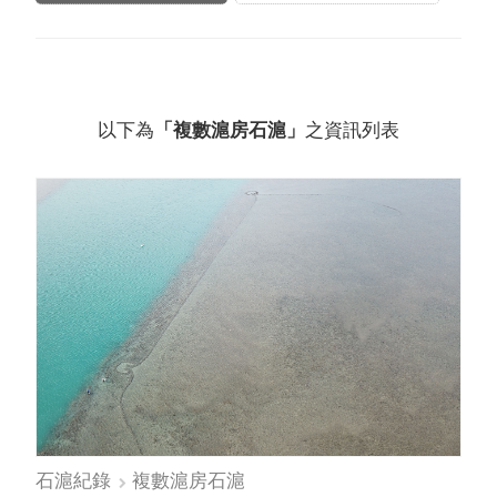
以下為
「複數滬房石滬」
之資訊列表
石滬紀錄
複數滬房石滬