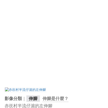
｜
影像分類
伸腳
伸腳是什麼？
赤崁村
半流仔滬的左伸腳