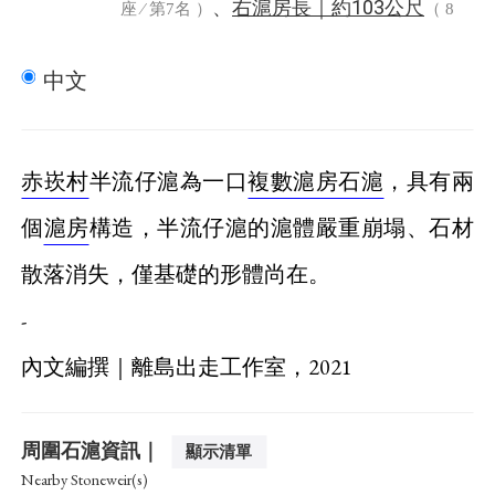
右滬房長｜
103公尺
、
約
座 ⁄ 第7名 ）
（ 8
中伸腳長｜
212公尺
、
約
座 ⁄ 第3名 ）
（ 12
中文
座 ⁄ 第3名 ）
赤崁村
半流仔滬為一口
複數滬房石滬
，具有兩
個
滬房
構造，半流仔滬的滬體嚴重崩塌、石材
散落消失，僅基礎的形體尚在。
-
內文編撰｜離島出走工作室，2021
周圍石滬資訊｜
顯示清單
Nearby Stoneweir(s)