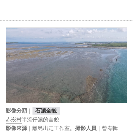
｜
影像分類
石滬全貌
赤崁村
半流仔滬的全貌
｜離島出走工作室。
｜曾宥輯
影像來源
攝影人員