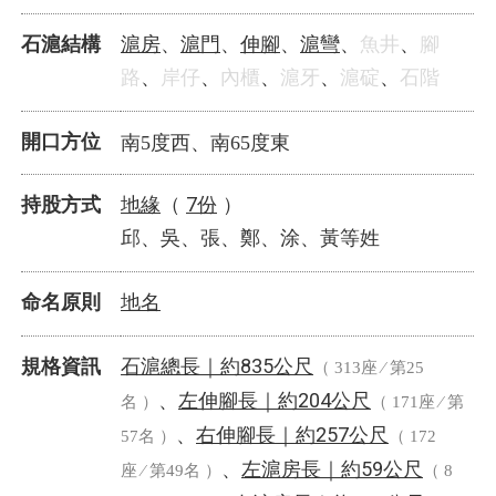
滬房
滬門
伸腳
滬彎
石滬結構
、
、
、
、
魚井
、
腳
路
、
岸仔
、
內櫃
、
滬牙
、
滬碇
、
石階
開口方位
南5度西
、
南65度東
地緣
7份
持股方式
（
）
邱、吳、張、鄭、涂、黃等姓
地名
命名原則
石滬總長｜
835公尺
規格資訊
約
（ 313座 ⁄ 第25
左伸腳長｜
204公尺
、
約
名 ）
（ 171座 ⁄ 第
右伸腳長｜
257公尺
、
約
57名 ）
（ 172
左滬房長｜
59公尺
、
約
座 ⁄ 第49名 ）
（ 8