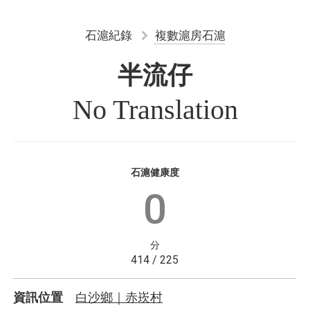
石滬紀錄
複數滬房石滬
半流仔
No Translation
石滬健康度
0
分
414 / 225
白沙鄉｜赤崁村
資訊位置