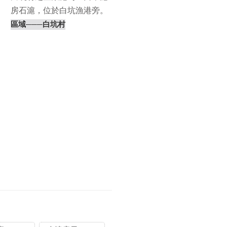
房石滬，位於白坑漁港旁。
根據離島出走團隊⋯
區域
───白坑村