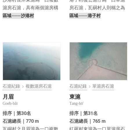
滬房石滬，具有兩個滬房構
房石滬，瓦硐村人則稱之為
造，因建在名為「長岸⋯
尖庭滬，原因尚且不明⋯
區域
───沙港村
區域
───港子村
石滬紀錄
複數滬房石滬
石滬紀錄
單滬房石滬
月眉
東滬
Goe̍h-bâi
Tang-hō'
排序｜第30名
排序｜第31名
石滬總長｜770 m
石滬總長｜765 m
瓦硐村之月眉滬為一口複數
紅羅村東滬為一口單滬房石