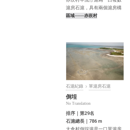
滬房石滬，具有兩個滬房構
造，半流仔滬的滬體嚴⋯
區域
───赤崁村
石滬紀錄
單滬房石滬
倒埕
No Translation
排序｜第29名
石滬總長｜786 m
大倉村倒埕滬是一口單滬房