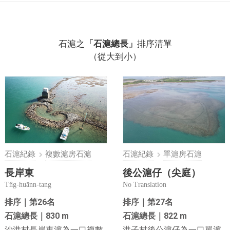
石滬之
「石滬總長」
排序清單
（從大到小）
石滬紀錄
複數滬房石滬
石滬紀錄
單滬房石滬
長岸東
後公滬仔（尖庭）
Tn̂g-huānn-tang
No Translation
排序｜第26名
排序｜第27名
石滬總長｜830 m
石滬總長｜822 m
沙港村長岸東滬為一口複數
港子村後公滬仔為一口單滬