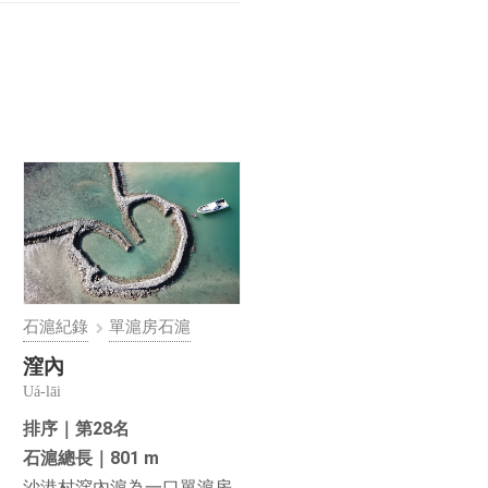
石滬紀錄
單滬房石滬
漥內
Uá-lāi
排序｜第28名
石滬總長｜801 m
沙港村漥內滬為一口單滬房