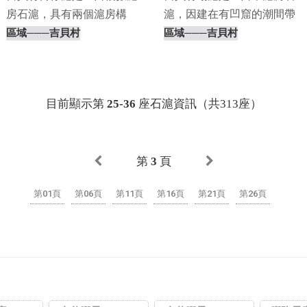
房石滬，具有兩個滬房構
滬，因建在有凹窟的潮間帶
造，因「貼近」一旁的礁⋯
上，故名為塌滬，塌滬⋯
區域
───吉貝村
區域
───吉貝村
目前顯示第
25-36
座石滬資訊（共313座）
第
3
頁
第01頁
第06頁
第11頁
第16頁
第21頁
第26頁