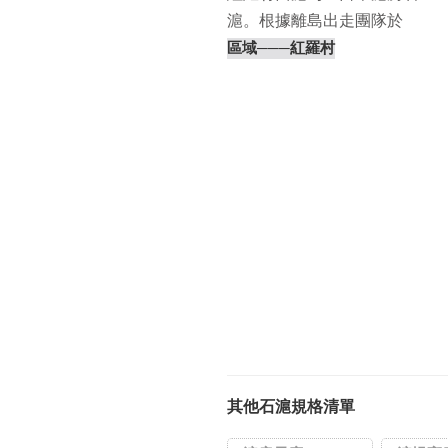
滬。根據離島出走團隊於
2019年5月15日（⋯
區域
───紅羅村
其他石滬規格清單