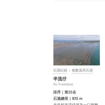
石滬紀錄
複數滬房石滬
半流仔
No Translation
排序｜第25名
石滬總長｜835 m
赤崁村半流仔滬為一口複數