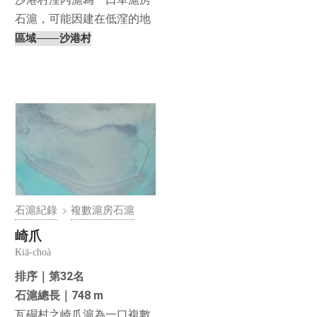
石滬，可能因建在低漥的地
形或較靠內側，而被稱⋯
區域
───沙港村
石滬紀錄
複數滬房石滬
崎爪
Kiā-choà
排序｜第32名
石滬總長｜748 m
瓦硐村之崎爪滬為一口複數