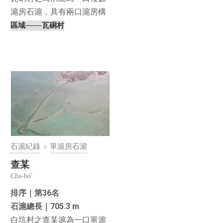
滬房石滬，具有兩口滬房構
造，滬體規模龐大⋯
區域
───瓦硐村
石滬紀錄
單滬房石滬
查某
Cha-bó'
排序｜第36名
石滬總長｜705.3 m
白坑村之查某滬為一口單滬