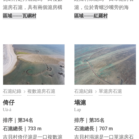
滬房石滬，具有兩個滬房構
滬，位於青螺沙嘴旁的海
造，位於瓦硐草嶼⋯
域，遙望青螺村甘豆滬。⋯
區域
───瓦硐村
區域
───紅羅村
石滬紀錄
複數滬房石滬
石滬紀錄
單滬房石滬
倚仔
塌滬
Uá-á
Lap
排序｜第34名
排序｜第35名
石滬總長｜733 m
石滬總長｜707 m
吉貝村倚仔滬是一口複數滬
吉貝村塌滬是一口單滬房石