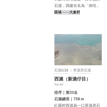
石滬，因建在名為「倒埕」
的小丘旁，故名為倒埕⋯
區域
───大倉村
石滬紀錄
單滬房石滬
西滬（新滬仔目）
Sai-hō'
排序｜第33名
石滬總長｜738 m
紅羅村西滬為一口單滬房石