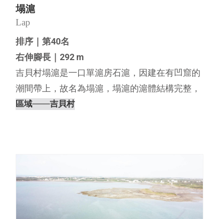
塌滬
Lap
排序｜第40名
右伸腳長｜292 m
吉貝村塌滬是一口單滬房石滬，因建在有凹窟的
潮間帶上，故名為塌滬，塌滬的滬體結構完整，
具有一個魚井構造，且左右伸腳都未與陸地相
區域
───吉貝村
連，是一口建在海中央的石滬，左滬彎還有一條
因長期巡滬將珊瑚礁踏平而走出來的固定腳路。
依「澎湖的石滬」一書所載，塌⋯