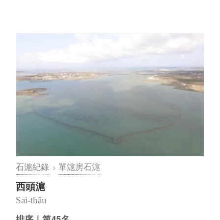
到岐頭定居的郭家五世和六世合建於清朝，五股
分屬五房，70年後⋯
石滬紀錄
單滬房石滬
西頭滬
Sai-thâu
排序｜第45名