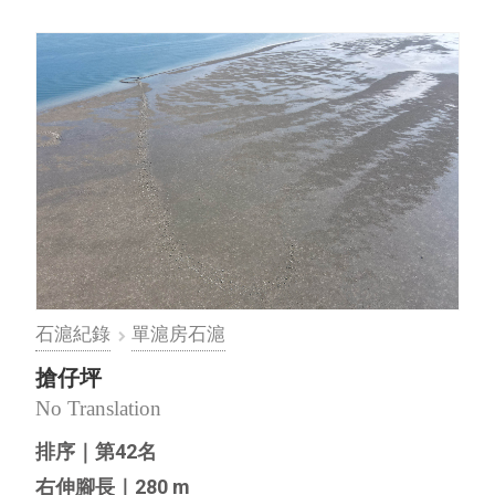
之一。。根據離島出走團隊於2018⋯
石滬紀錄
單滬房石滬
搶仔坪
No Translation
排序｜第42名
右伸腳長｜280 m