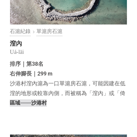
石滬紀錄
單滬房石滬
漥內
Uá-lāi
排序｜第38名
右伸腳長｜299 m
沙港村漥內滬為一口單滬房石滬，可能因建在低
漥的地形或較靠內側，而被稱為「漥內」或「倚
內」，尚無法以臺語發音肯定其正確名稱。沙港
區域
───沙港村
村漥內滬的滬體結構完整，且在滬房內具有一個
魚井、一個石階與兩個滬井仔構造。 經本工作室
訪談滬主陳文宗，發現滬房內⋯