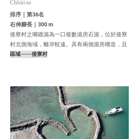
Chhùi-ta
排序｜第36名
右伸腳長｜300 m
後寮村之嘴礁滬為一口複數滬房石滬，位於後寮
村北側海域，離岸較遠。具有兩個滬房構造，且
其型態特殊，兩個滬房並不是在同一條伸腳上，
區域
───後寮村
而是類似兩個單滬房石滬的左右伸腳相接，這點
與安宅里頂滬相同，可作為複數滬房石滬的多樣
型態的代表石滬之一。根據離島⋯