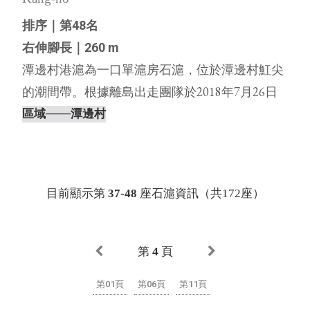
排序｜第48名
右伸腳長｜260 m
潭邊村港滬為一口單滬房石滬，位於潭邊村魟尖
的潮間帶。根據離島出走團隊於2018年7月26日
（農曆6月14日，天氣晴，無風）親自前往踏查
區域
───潭邊村
記錄，發現潭邊村港滬的滬體結構完整，另外，
在潭邊村港滬與西頭滬的滬房都有著一對向外凸
的特別造型，在過去的調⋯
目前顯示第
37-48
座石滬資訊（共172座）
第
4
頁
第01頁
第06頁
第11頁