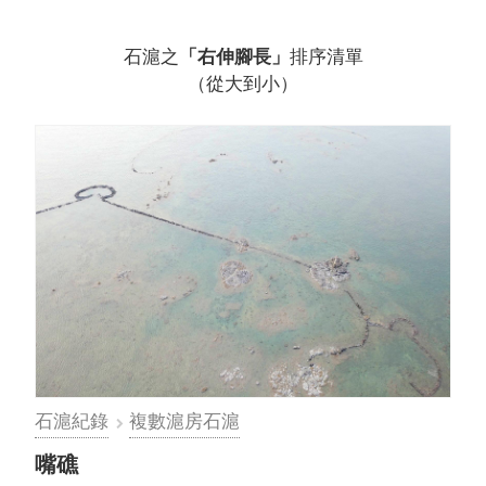
石滬之
「右伸腳長」
排序清單
（從大到小）
石滬紀錄
複數滬房石滬
嘴礁