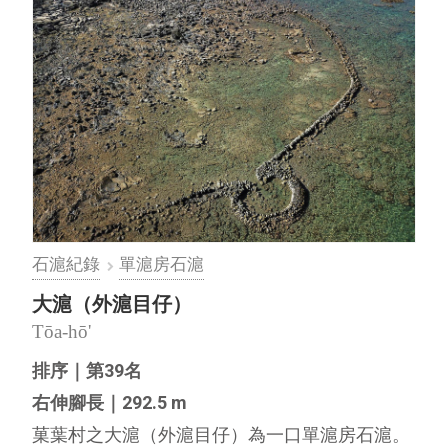
石滬紀錄
單滬房石滬
大滬（外滬目仔）
Tōa-hō'
排序｜第39名
右伸腳長｜292.5 m
菓葉村之大滬（外滬目仔）為一口單滬房石滬。