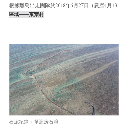
根據離島出走團隊於2018年5月27日（農曆4月13
日，天氣晴，無風）親自前往踏查記錄，發現大
區域
───菓葉村
滬的滬房尚稱完整，其他部分僅勉強看得出形
體，另外，左滬彎有延伸出一條石堤從岸邊連接
到石滬內的礁岩，疑似為⋯
石滬紀錄
單滬房石滬