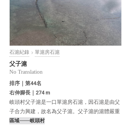
石滬紀錄
單滬房石滬
父子滬
No Translation
排序｜第44名
右伸腳長｜274 m
岐頭村父子滬是一口單滬房石滬，因石滬是由父
子合力興建，故名為父子滬。父子滬的滬體嚴重
崩塌、石材散落消失，僅基礎的形體尚在。 內文
區域
───岐頭村
編撰｜離島出走工作室，2021 父子滬則係由江蘇