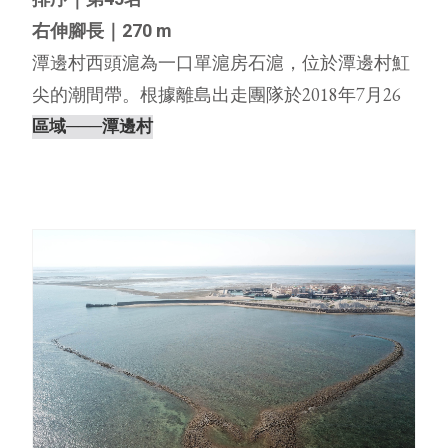
右伸腳長｜270 m
潭邊村西頭滬為一口單滬房石滬，位於潭邊村魟
尖的潮間帶。根據離島出走團隊於2018年7月26
日（農曆6月14日，天氣晴，無風）親自前往踏
區域
───潭邊村
查記錄，發現潭邊村西頭滬的滬體結構完整，另
外，在潭邊村港滬與西頭滬的滬房都有著一對向
外凸的特別造型，在過去⋯