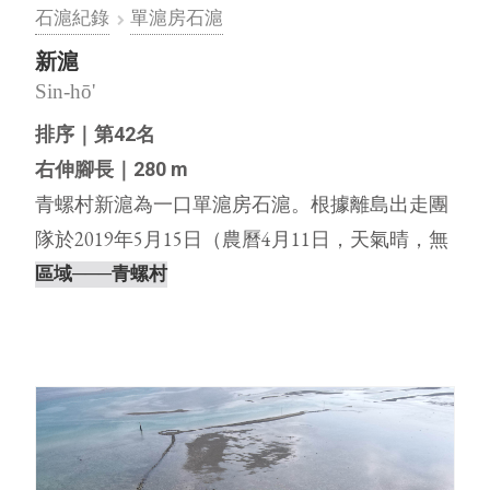
石滬紀錄
單滬房石滬
新滬
Sin-hō'
排序｜第42名
右伸腳長｜280 m
青螺村新滬為一口單滬房石滬。根據離島出走團
隊於2019年5月15日（農曆4月11日，天氣晴，無
風）進行空拍調查，發現新滬的滬體幾近崩塌，
區域
───青螺村
僅勉強看得出形體。未來將進行詳盡的文史調查
並前往與村民進行訪談記錄，期盼能為此石滬，
留下更多相關的資訊⋯