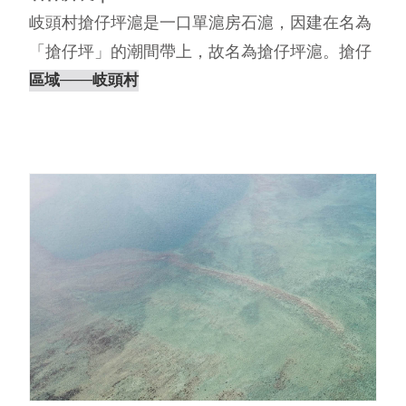
岐頭村搶仔坪滬是一口單滬房石滬，因建在名為
「搶仔坪」的潮間帶上，故名為搶仔坪滬。搶仔
坪滬的滬體有多處崩塌，僅滬房尚稱完整。 內文
區域
───岐頭村
編撰｜離島出走工作室，2021 搶仔坪則分8股，
光復後遭軍人破壞。 資訊引用｜澎湖的石滬，洪
國雄，1999⋯