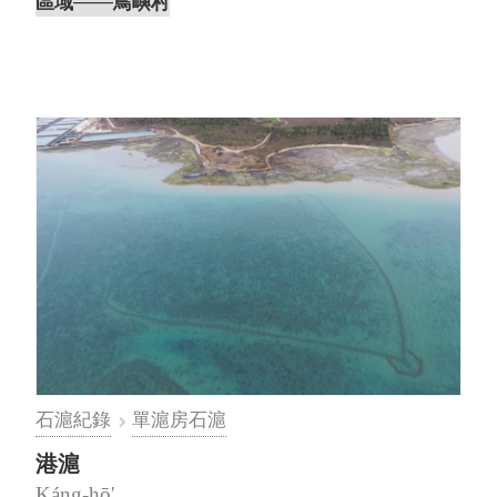
新滬房的左伸腳與鳥嶼村內新滬的右伸腳相連，
區域
───鳥嶼村
看似共用同一條伸腳，但從延伸的滬彎方向判
斷，該伸腳應屬於鳥嶼村內新滬的右伸腳，新滬
房的左伸腳實際上僅有一小段。 ⋯
石滬紀錄
單滬房石滬
港滬
Káng-hō'