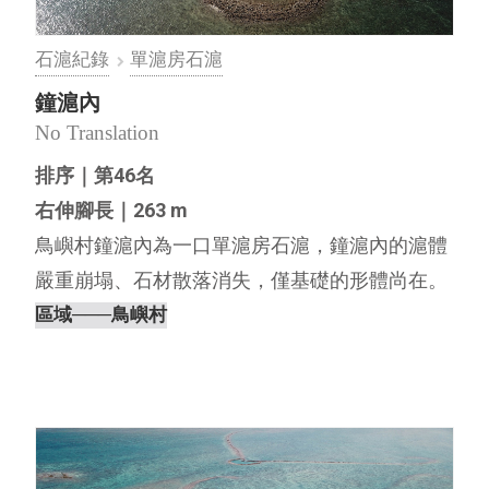
石滬紀錄
單滬房石滬
鐘滬內
No Translation
排序｜第46名
右伸腳長｜263 m
鳥嶼村鐘滬內為一口單滬房石滬，鐘滬內的滬體
嚴重崩塌、石材散落消失，僅基礎的形體尚在。
內文編撰｜離島出走工作室，2022⋯
區域
───鳥嶼村