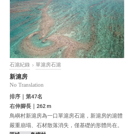
石滬紀錄
單滬房石滬
新滬房
No Translation
排序｜第47名
右伸腳長｜262 m
鳥嶼村新滬房為一口單滬房石滬，新滬房的滬體
嚴重崩塌、石材散落消失，僅基礎的形體尚在。