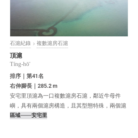
石滬紀錄
複數滬房石滬
頂滬
Tíng-hō'
排序｜第41名
右伸腳長｜285.2 m
安宅里頂滬為一口複數滬房石滬，鄰近牛母件
嶼，具有兩個滬房構造，且其型態特殊，兩個滬
房並不是在同一條伸腳上，而是類似兩個單滬房
區域
───安宅里
石滬的左右伸腳相接，這點與後寮村嘴礁滬相
同，可作為複數滬房石滬的多樣型態的代表石滬