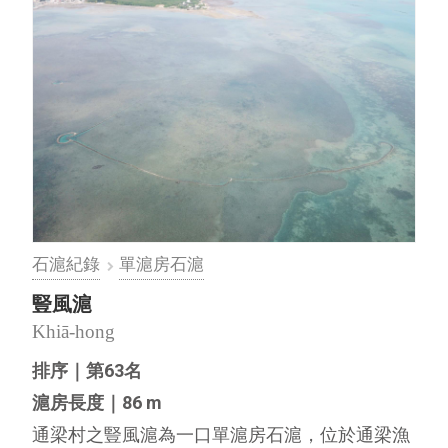
石滬紀錄
單滬房石滬
豎風滬
Khiā-hong
排序｜第63名
滬房長度｜86 m
通梁村之豎風滬為一口單滬房石滬，位於通梁漁