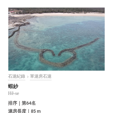
尚需擇日前往與村民進⋯
石滬紀錄
單滬房石滬
蝦紗
Hê-se
排序｜第64名
滬房長度｜85 m