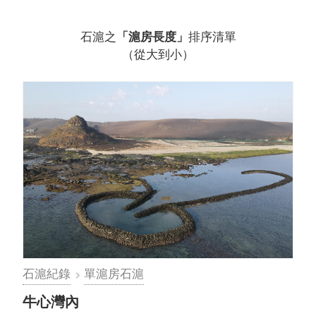
石滬之
「滬房長度」
排序清單
（從大到小）
石滬紀錄
單滬房石滬
牛心灣內