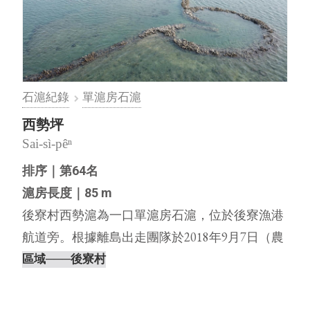
石滬紀錄
單滬房石滬
西勢坪
Sai-sì-pêⁿ
排序｜第64名
滬房長度｜85 m
後寮村西勢滬為一口單滬房石滬，位於後寮漁港
航道旁。根據離島出走團隊於2018年9月7日（農
曆7月28日，天氣晴，無風）進行空拍調查，發
區域
───後寮村
現西勢滬的滬體有多處崩塌，左、右伸腳延伸至
滬彎的崩塌情形更為嚴重。至於石滬沒落原因，