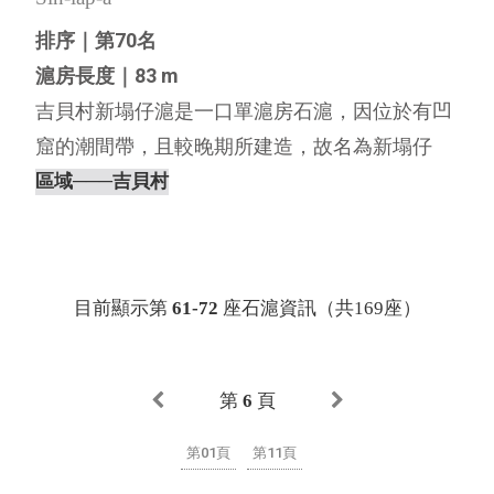
排序｜第70名
滬房長度｜83 m
吉貝村新塌仔滬是一口單滬房石滬，因位於有凹
窟的潮間帶，且較晚期所建造，故名為新塌仔
滬，新塌仔滬的滬體嚴重崩塌、石材散落消失，
區域
───吉貝村
僅基礎的形體尚在，左滬彎也可以看見取代其功
能的立竿網。 過去文獻多將此滬記錄為「新凹
仔」，但依照《臺灣閩南語常用詞⋯
目前顯示第
61-72
座石滬資訊（共169座）
第
6
頁
第01頁
第11頁