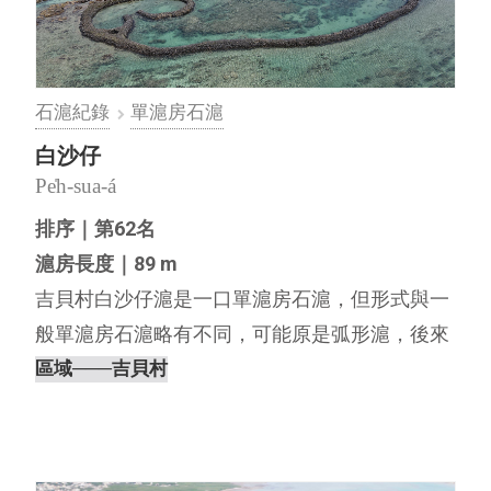
石滬紀錄
單滬房石滬
白沙仔
Pe̍h-sua-á
排序｜第62名
滬房長度｜89 m
吉貝村白沙仔滬是一口單滬房石滬，但形式與一
般單滬房石滬略有不同，可能原是弧形滬，後來
才改建成單滬房石滬。因建在由珊瑚碎屑組成的
區域
───吉貝村
白色沙灘旁，故名為白沙仔滬，白沙仔滬的滬體
結構完整，具有一個魚井構造與一條連接滬房的
腳路，另外在左滬彎與右伸腳之間⋯