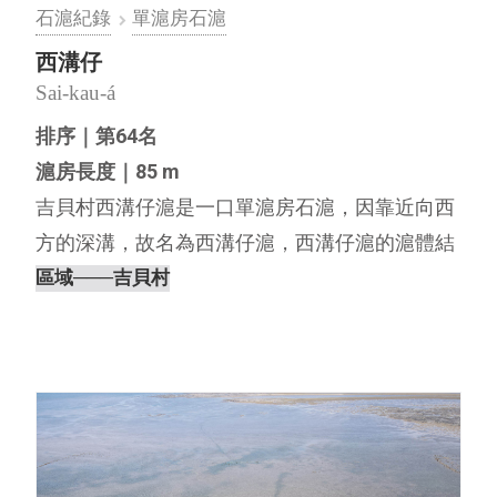
石滬紀錄
單滬房石滬
西溝仔
Sai-kau-á
排序｜第64名
滬房長度｜85 m
吉貝村西溝仔滬是一口單滬房石滬，因靠近向西
方的深溝，故名為西溝仔滬，西溝仔滬的滬體結
構完整，滬房兩側都有魚井，滬門底下有滬碇，
區域
───吉貝村
另外在左滬彎有一條疑似腳路的殘跡與舊塌仔滬
的右滬彎相連。 內文編撰｜離島出走工作室，
2018⋯