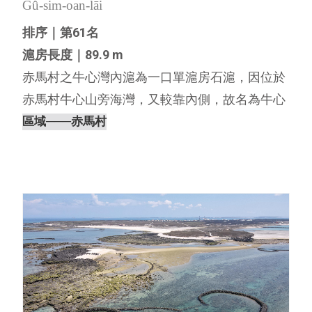
Gû-sim-oan-lāi
排序｜第61名
滬房長度｜89.9 m
赤馬村之牛心灣內滬為一口單滬房石滬，因位於
赤馬村牛心山旁海灣，又較靠內側，故名為牛心
灣內滬。根據離島出走團隊於2019年9月12日
區域
───赤馬村
（農曆8月14日，天氣晴，無風）親自前往踏查
記錄，發現赤馬村牛心灣內滬的滬體結構完整。
未來將進行更詳盡的文史調⋯