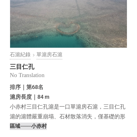
石滬紀錄
單滬房石滬
三目仁孔
No Translation
排序｜第68名
滬房長度｜84 m
小赤村三目仁孔滬是一口單滬房石滬，三目仁孔
滬的滬體嚴重崩塌、石材散落消失，僅基礎的形
體尚在。 內文編撰｜離島出走工作室，2021⋯
區域
───小赤村