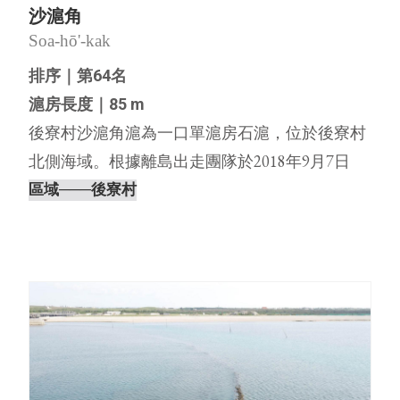
沙滬角
Soa-hō'-kak
排序｜第64名
滬房長度｜85 m
後寮村沙滬角滬為一口單滬房石滬，位於後寮村
北側海域。根據離島出走團隊於2018年9月7日
（農曆7月28日，天氣晴，無風）親自前往踏查
區域
───後寮村
記錄，發現沙滬角滬的滬房左半部、左伸腳有部
分崩塌，但尚稱完整，其他部分幾近消失，僅勉
強看得出形體。2019年⋯