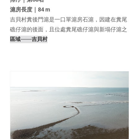
滬房長度｜84 m
吉貝村糞後門滬是一口單滬房石滬，因建在糞尾
礁仔滬的後面，且位處糞尾礁仔滬與新塌仔滬之
間形成的水門中，故名為糞後門滬，糞後門滬的
區域
───吉貝村
滬體結構完整，滬房兩側都有魚井，滬門底下有
滬碇，另外有一條腳路由右滬彎連接至糞尾礁仔
滬，並在腳路與右滬彎之間還有一⋯