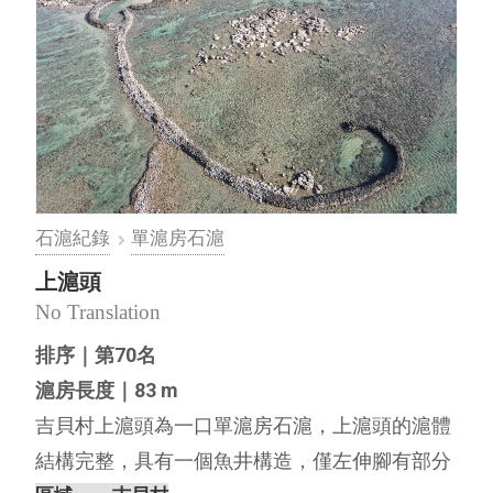
石滬紀錄
單滬房石滬
上滬頭
No Translation
排序｜第70名
滬房長度｜83 m
吉貝村上滬頭為一口單滬房石滬，上滬頭的滬體
結構完整，具有一個魚井構造，僅左伸腳有部分