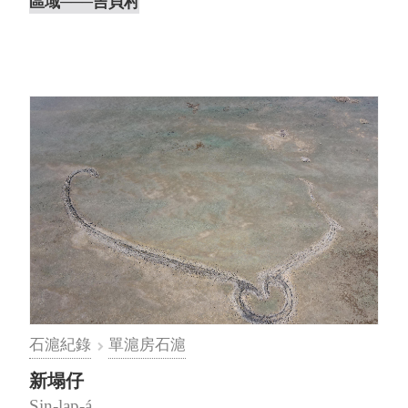
崩塌。上滬頭位於周遭石滬群與沿岸礁岩的中間
區域
───吉貝村
處，是前往大半洋滬與沙潭仔滬的必經之路，因
此左右兩側存在有多條腳路的殘跡，其中滬房上
方也有一條腳路與磽腰仔滬的左滬⋯
石滬紀錄
單滬房石滬
新塌仔
Sin-lap-á