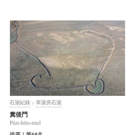
石滬紀錄
單滬房石滬
糞後門
Pùn-hōo-muî
排序｜第68名