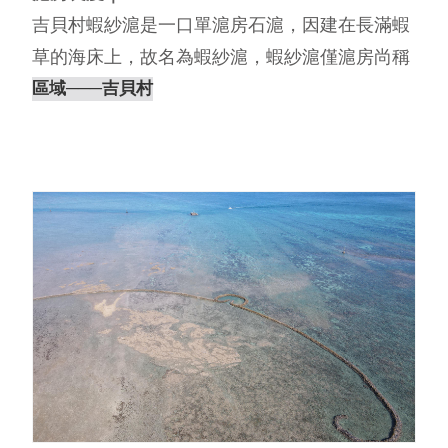
吉貝村蝦紗滬是一口單滬房石滬，因建在長滿蝦
草的海床上，故名為蝦紗滬，蝦紗滬僅滬房尚稱
完整，右伸腳則嚴重崩塌，且在旁邊有一條疑似
區域
───吉貝村
改建的殘跡，左伸腳更是有一段滬體已完全消
失。另外，蝦紗滬的右伸腳與船頭滬的左伸腳相
連並共用。 內文編撰｜離島出走⋯