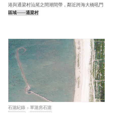
港與通梁村汕尾之間潮間帶，鄰近跨海大橋吼門
水道。根據離島出走團隊於2018年9月6日（農曆
區域
───通梁村
7月27日，天氣晴，無風）進行空拍調查，發現
豎風滬除了右滬彎已成殘跡之外，尚稱完整，且
近年來與相臨的嶺仔尾滬⋯
石滬紀錄
單滬房石滬