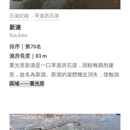
石滬紀錄
單滬房石滬
新滬
Sin-hōo
排序｜第70名
滬房長度｜83 m
重光里新滬是一口單滬房石滬，因較晚期所建
造，故名為新滬。新滬的滬體幾近消失，僅勉強
看得出有經人為排列的石塊殘跡。 內文編撰｜離
區域
───重光里
島出走工作室，2020 重光里礁棚發達，退潮後，
淺坪直逼大倉島之南。在重光漁港的西北方建滬
二口。新滬為其中離岸⋯