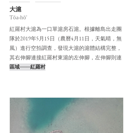
大滬
Tōa-hō'
紅羅村大滬為一口單滬房石滬。根據離島出走團
隊於2019年5月15日（農曆4月11日，天氣晴，無
風）進行空拍調查，發現大滬的滬體結構完整，
其右伸腳連接紅羅村東滬的左伸腳，左伸腳則連
接紅羅村西滬的右伸腳。⋯
區域
───紅羅村