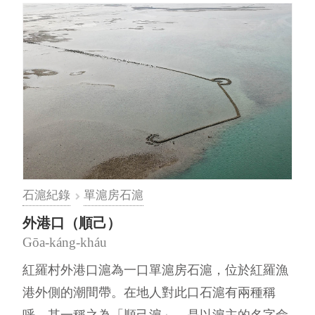
石滬紀錄
單滬房石滬
外港口（順己）
Gōa-káng-kháu
紅羅村外港口滬為一口單滬房石滬，位於紅羅漁
港外側的潮間帶。在地人對此口石滬有兩種稱
呼，其一稱之為「順己滬」，是以滬主的名字命