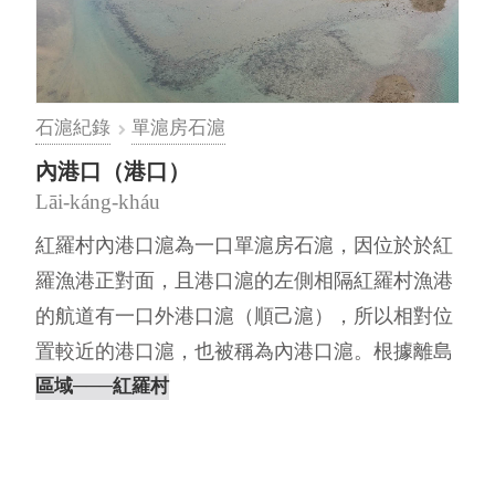
石滬紀錄
單滬房石滬
內港口（港口）
Lāi-káng-kháu
紅羅村內港口滬為一口單滬房石滬，因位於於紅
羅漁港正對面，且港口滬的左側相隔紅羅村漁港
的航道有一口外港口滬（順己滬），所以相對位
置較近的港口滬，也被稱為內港口滬。根據離島
出走團隊於2019年5月19日（⋯
區域
───紅羅村