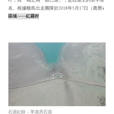
名。根據離島出走團隊於2018年5月17日（農曆4
月3日，天氣晴，無風）親自⋯
區域
───紅羅村
石滬紀錄
單滬房石滬