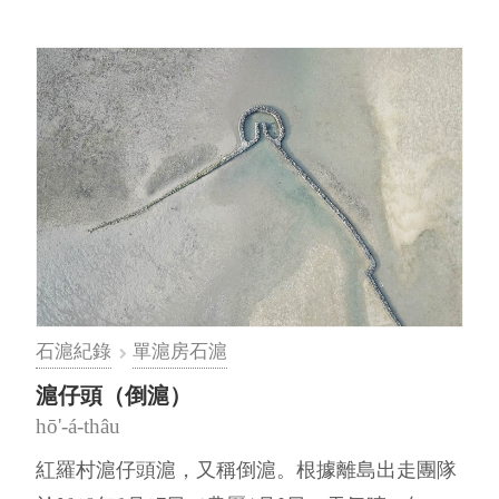
石滬紀錄
單滬房石滬
滬仔頭（倒滬）
hō'-á-thâu
紅羅村滬仔頭滬，又稱倒滬。根據離島出走團隊