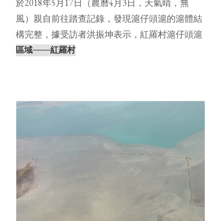
於2018年5月17日（農曆4月3日，天氣晴，無
風）親自前往踏查記錄，發現滬仔頭滬的滬體結
構完整，據受訪者洪振坤表示，紅羅村滬仔頭滬
為其家族所持有，滬仔頭滬位⋯
區域
───紅羅村