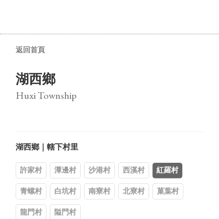
返回首頁
湖西鄉
Huxi Township
湖西鄉｜轄下村里
許家村
潭邊村
沙港村
西溪村
紅羅村
青螺村
白坑村
南寮村
北寮村
菓葉村
龍門村
隘門村