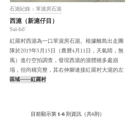
石滬紀錄
單滬房石滬
西滬（新滬仔目）
Sai-hō'
紅羅村西滬為一口單滬房石滬。根據離島出走團
隊於2019年5月15日（農曆4月11日，天氣晴，無
風）進行空拍調查，發現西滬的滬體雖多處崩
塌，但尚稱完整，其右伸腳連接紅羅村大滬的左
伸腳，左伸腳則連接紅羅村⋯
區域
───紅羅村
目前顯示第
1-6
則資訊（共6則）