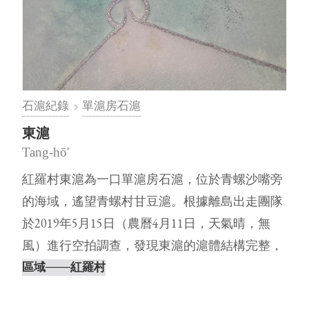
石滬紀錄
單滬房石滬
東滬
Tang-hō'
紅羅村東滬為一口單滬房石滬，位於青螺沙嘴旁
的海域，遙望青螺村甘豆滬。根據離島出走團隊
於2019年5月15日（農曆4月11日，天氣晴，無
風）進行空拍調查，發現東滬的滬體結構完整，
但從空拍影像可以清楚看出⋯
區域
───紅羅村