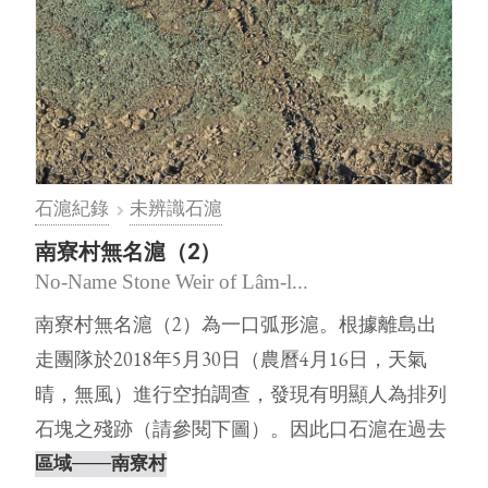
石滬紀錄
未辨識石滬
南寮村無名滬（2）
No-Name Stone Weir of Lâm-l...
南寮村無名滬（2）為一口弧形滬。根據離島出
走團隊於2018年5月30日（農曆4月16日，天氣
晴，無風）進行空拍調查，發現有明顯人為排列
石塊之殘跡（請參閱下圖）。因此口石滬在過去
澎湖石滬調查的文獻中，查⋯
區域
───南寮村