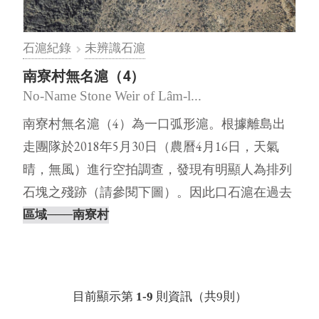
石滬紀錄
未辨識石滬
南寮村無名滬（4）
No-Name Stone Weir of Lâm-l...
南寮村無名滬（4）為一口弧形滬。根據離島出
走團隊於2018年5月30日（農曆4月16日，天氣
晴，無風）進行空拍調查，發現有明顯人為排列
石塊之殘跡（請參閱下圖）。因此口石滬在過去
澎湖石滬調查的文獻中，查⋯
區域
───南寮村
目前顯示第
1-9
則資訊（共9則）