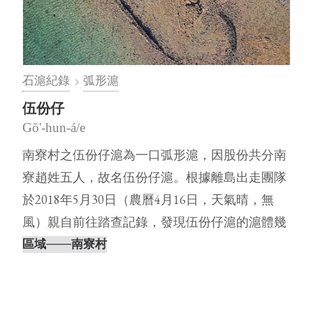
石滬紀錄
弧形滬
伍份仔
Gō'-hun-á/e
南寮村之伍份仔滬為一口弧形滬，因股份共分南
寮趙姓五人，故名伍份仔滬。根據離島出走團隊
於2018年5月30日（農曆4月16日，天氣晴，無
風）親自前往踏查記錄，發現伍份仔滬的滬體幾
近崩塌，僅勉強看得出形體⋯
區域
───南寮村