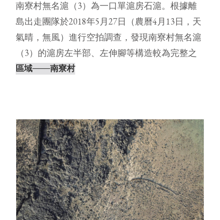
南寮村無名滬（3）為一口單滬房石滬。根據離
島出走團隊於2018年5月27日（農曆4月13日，天
氣晴，無風）進行空拍調查，發現南寮村無名滬
（3）的滬房左半部、左伸腳等構造較為完整之
外，其他部分幾近崩塌，⋯
區域
───南寮村