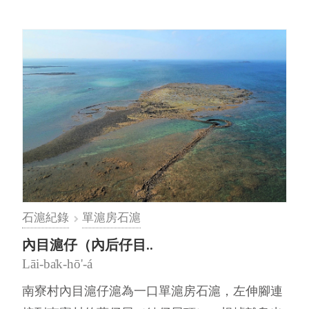
石滬紀錄
單滬房石滬
內目滬仔（內后仔目..
Lāi-ba̍k-hō'-á
南寮村內目滬仔滬為一口單滬房石滬，左伸腳連