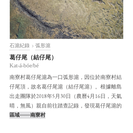
石滬紀錄
弧形滬
葛仔尾（結仔尾）
Kat-á-bóe/bé
南寮村葛仔尾滬為一口弧形滬，因位於南寮村結
仔尾頂，故名葛仔尾滬（結仔尾滬）。根據離島
出走團隊於2018年5月30日（農曆4月16日，天氣
晴，無風）親自前往踏查記錄，發現葛仔尾滬的
滬體幾近崩塌，僅勉強看⋯
區域
───南寮村