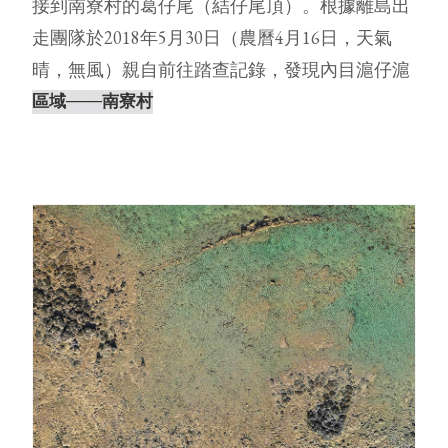
接到南寮村的葛仔尾（結仔尾頂）。根據離島出
走團隊於2018年5月30日（農曆4月16日，天氣
晴，無風）親自前往踏查記錄，發現內目滬仔滬
除了滬門結構完整，雖其他⋯
區域
───南寮村