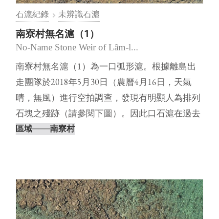
石滬紀錄
未辨識石滬
南寮村無名滬（1）
No-Name Stone Weir of Lâm-l...
南寮村無名滬（1）為一口弧形滬。根據離島出
走團隊於2018年5月30日（農曆4月16日，天氣
晴，無風）進行空拍調查，發現有明顯人為排列
石塊之殘跡（請參閱下圖）。因此口石滬在過去
澎湖石滬調查的文獻中，查⋯
區域
───南寮村