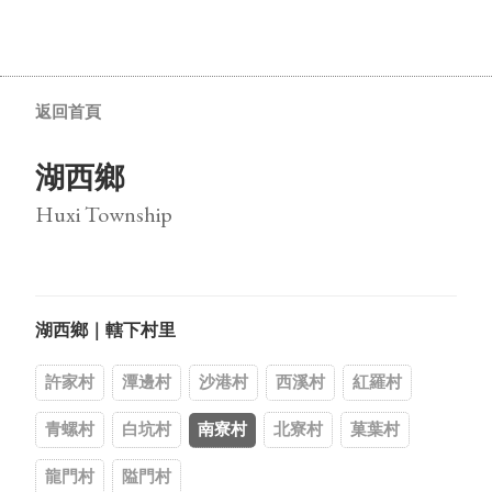
返回首頁
湖西鄉
Huxi Township
湖西鄉｜轄下村里
許家村
潭邊村
沙港村
西溪村
紅羅村
青螺村
白坑村
南寮村
北寮村
菓葉村
龍門村
隘門村