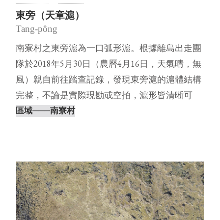
東旁（天章滬）
Tang-pông
南寮村之東旁滬為一口弧形滬。根據離島出走團
隊於2018年5月30日（農曆4月16日，天氣晴，無
風）親自前往踏查記錄，發現東旁滬的滬體結構
完整，不論是實際現勘或空拍，滬形皆清晰可
見。未來將進行詳盡⋯
區域
───南寮村