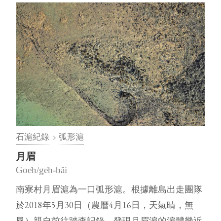
石滬紀錄
弧形滬
月眉
Goe̍h/ge̍h-bâi
南寮村月眉滬為一口弧形滬。根據離島出走團隊
於2018年5月30日（農曆4月16日，天氣晴，無
風）親自前往踏查記錄，發現月眉滬的滬體幾近