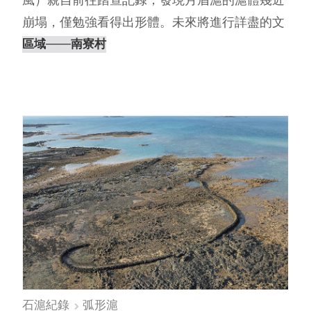
崩塌，僅勉強看得出形體。未來將進行詳盡的文
史調查並前往與村⋯
區域
───南寮村
石滬紀錄
弧形滬