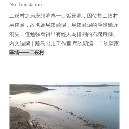
No Translation
二崁村之烏崁頭滬為一口弧形滬，因位於二崁村
烏崁頭，故名為烏崁頭滬，烏崁頭滬的滬體幾近
消失，僅勉強看得出有經人為排列的石塊殘跡。
內文編撰｜離島出走工作室 烏崁頭滬：二崁陳家
總共分為四房，此處為四房⋯
區域
───二崁村