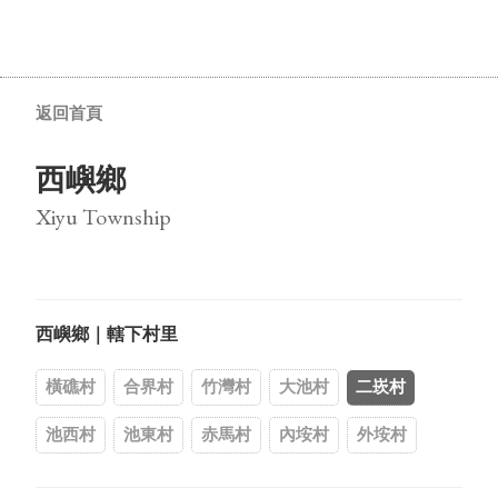
返回首頁
西嶼鄉
Xiyu Township
西嶼鄉｜轄下村里
橫礁村
合界村
竹灣村
大池村
二崁村
池西村
池東村
赤馬村
內垵村
外垵村