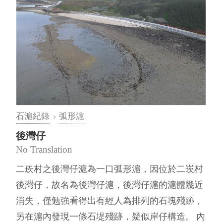
石滬紀錄
弧形滬
後灣仔
No Translation
二崁村之後灣仔滬為一口弧形滬，因位於二崁村
後灣仔，故名為後灣仔滬，後灣仔滬的滬體幾近
消失，僅勉強看得出有經人為排列的石塊殘跡，
另在滬內發現一條石堤殘跡，疑似岸仔構造。 內