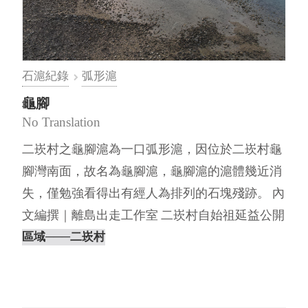
石滬紀錄
弧形滬
龜腳
No Translation
二崁村之龜腳滬為一口弧形滬，因位於二崁村龜
腳灣南面，故名為龜腳滬，龜腳滬的滬體幾近消
失，僅勉強看得出有經人為排列的石塊殘跡。 內
文編撰｜離島出走工作室 二崁村自始祖延益公開
始就陸續建造石滬，最盛的⋯
區域
───二崁村