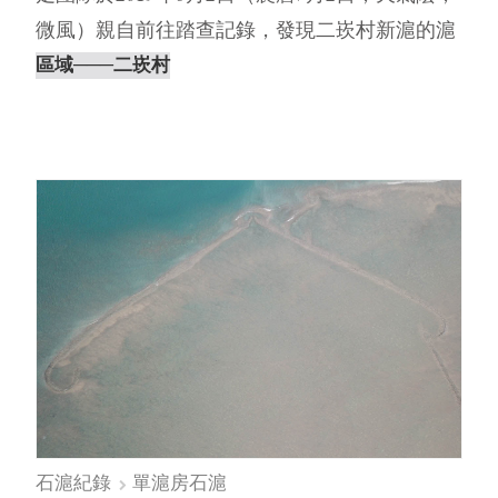
微風）親自前往踏查記錄，發現二崁村新滬的滬
體幾近崩塌，僅剩殘跡。未⋯
區域
───二崁村
石滬紀錄
單滬房石滬