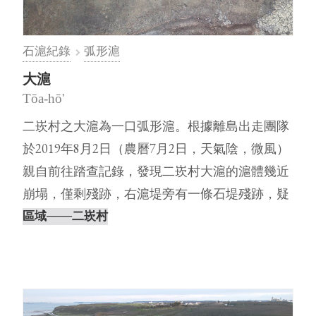
石滬紀錄
弧形滬
大滬
Tōa-hō'
二崁村之大滬為一口弧形滬。根據離島出走團隊
於2019年8月2日（農曆7月2日，天氣陰，微風）
親自前往踏查記錄，發現二崁村大滬的滬體幾近
崩塌，僅剩殘跡，右滬堤旁有一條石堤殘跡，疑
似岸仔構造。未來將進行更⋯
區域
───二崁村