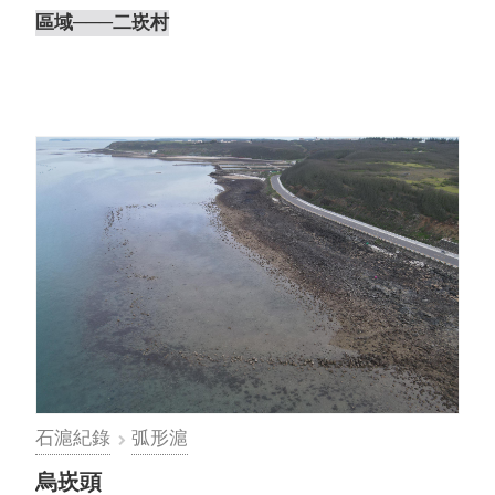
文編撰｜離島出走工作室 後⋯
區域
───二崁村
石滬紀錄
弧形滬
烏崁頭