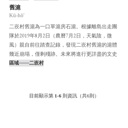
舊滬
Kū-hō'
二崁村舊滬為一口單滬房石滬。根據離島出走團
隊於2019年8月2日（農曆7月2日，天氣陰，微
風）親自前往踏查記錄，發現二崁村舊滬的滬體
幾近崩塌，僅剩殘跡。未來將進行更詳盡的文史
調查並前往與村民進行訪談⋯
區域
───二崁村
目前顯示第
1-6
則資訊（共6則）