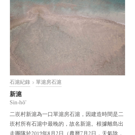
石滬紀錄
單滬房石滬
新滬
Sin-hō'
二崁村新滬為一口單滬房石滬，因建造時間是二
崁村所有石滬中最晚的，故名新滬。根據離島出
走團隊於2019年8月2日（農曆7月2日，天氣陰，