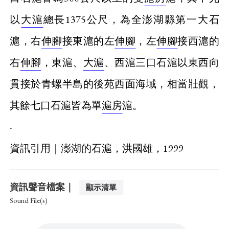
以
大滬
總長1375公尺，為全澎湖縣第一大石
滬，右
伸腳
接東滬的左
伸腳
，左
伸腳
接西滬的
右
伸腳
，東滬、
大滬
、西滬三口石滬以東西向
貫接於青螺半島的後苑西面海域，相當壯觀，
其餘七口石滬皆為單
滬房
滬。
-
資訊引用｜澎湖的石滬，洪國雄，1999
資訊聲音檔案｜
顯示清單
Sound File(s)