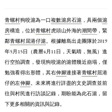
青螺村
狗咬滬為一口
複數滬房石滬
，具兩個
滬
房
構造，位於
青螺村
虎頭山外海的
潮間帶
，緊
鄰
青螺村
屈港仔滬
。根據離島出走團隊於2019
年5月15日（農曆4月11日，天氣晴，無風）進
行空拍調查，發現狗咬滬的滬體幾近崩塌，僅
勉強看得出形體，其右
伸腳
連接著
青螺村
屈港
仔的左
伸腳
。未來將進行詳盡的文史調查並前
往與村民進行訪談記錄，期盼能為此石滬，留
下更多相關的資訊與記錄。