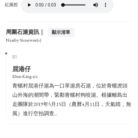
紅羅腔
周圍石滬資訊｜
顯示清單
Nearby Stoneweir(s)
01
屈港仔
Khut-Káng-á/e
青螺村屈港仔滬為一口單滬房石滬，位於青螺虎頭
山外海的潮間帶，緊鄰青螺村狗咬滬。根據離島出
走團隊於2019年5月15日（農曆4月11日，天氣晴，無
風）進行空拍調查...