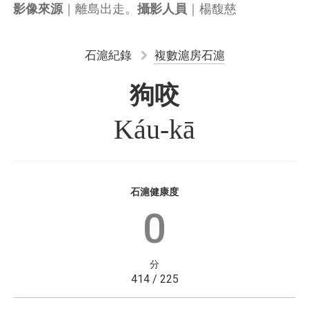
｜離島出走。
｜楊馥慈
影像來源
攝影人員
石滬紀錄
複數滬房石滬
狗咬
Káu-kā
石滬健康度
0
分
414 / 225