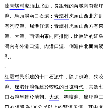
達
青螺村
虎頭山北面，長距離的海域內有鱟坪
滬、烏頭滬兩口石滬；
青螺村
虎頭山西北方則
有狗咬滬、
屈港仔滬
；
青螺村
虎頭山西方有東
滬、
大滬
、西滬由東向西排開，比較近的紅羅
灣內有
外港口滬
、
內港口滬
、倒滬由北而南縱
列。
-
紅羅村
民所建的十口石滬中，除了倒滬、狗咬
滬、
屈港仔滬
係建於較晚的
日據時代
，其餘七
口石滬早建於清朝。
大滬
、狗咬滬、鱟坪滬三
口石滬皆為300公尺以上的雙
滬房
滬，其中尤