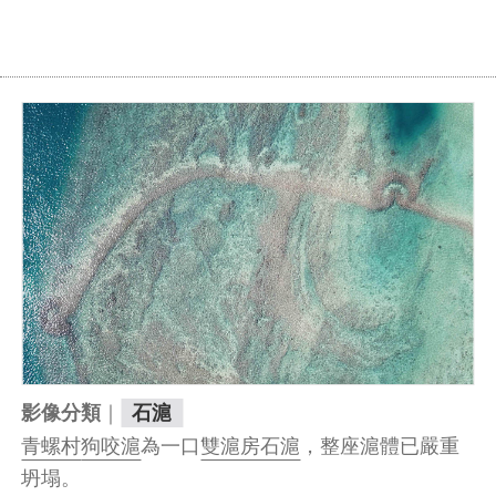
｜
影像分類
石滬
青螺村
狗咬滬
為一口
雙滬房石滬
，整座滬體已嚴重
坍塌。