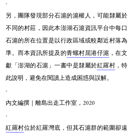
-
另，團隊發現部分石滬的滬權人，可能隸屬於
不同的村莊，因此本澎湖石滬資訊平台中每口
石滬的所在位置是以行政區域或較鄰近村落為
準。而本資訊所提及的
青螺村
屈港仔滬
，在文
獻「澎湖的石滬」一書中是隸屬於
紅羅村
，特
此說明，避免在閱讀上造成困惑與誤解。
-
內文編撰｜離島出走工作室，2020
-
紅羅村
位於紅羅灣底，但其石滬群的範圍卻遠