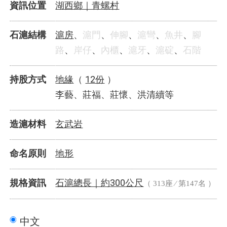
湖西鄉｜青螺村
資訊位置
滬房
石滬結構
、
滬門
、
伸腳
、
滬彎
、
魚井
、
腳
路
、
岸仔
、
內櫃
、
滬牙
、
滬碇
、
石階
地緣
12份
持股方式
（
）
李藝、莊福、莊懷、洪清續等
玄武岩
造滬材料
地形
命名原則
石滬總長｜
300公尺
規格資訊
約
（ 313座 ⁄ 第147名 ）
中文