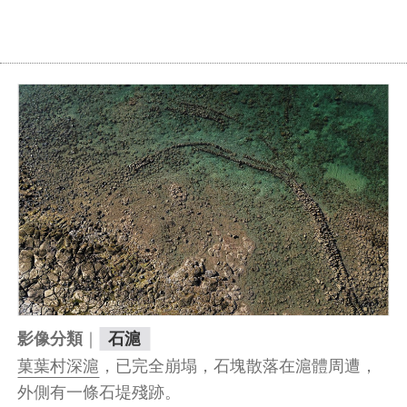
｜
影像分類
石滬
菓葉村深滬
，已完全崩塌，石塊散落在滬體周遭，
外側有一條石堤殘跡。