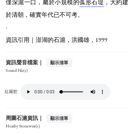
僅深滬一口，屬於小規模的
弧形石堤
，大約建
於清朝，確實年代已不可考。
-
資訊引用｜澎湖的石滬，洪國雄，1999
資訊聲音檔案｜
顯示清單
Sound File(s)
紅羅腔
周圍石滬資訊｜
顯示清單
Nearby Stoneweir(s)