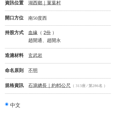
湖西鄉｜菓葉村
資訊位置
開口方位
南50度西
血緣
2份
持股方式
（
）
趙開通、趙開永
玄武岩
造滬材料
不明
命名原則
石滬總長｜
85公尺
規格資訊
約
（ 313座 ⁄ 第286名 ）
中文