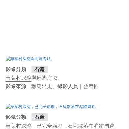
｜
影像分類
石滬
菓葉村深滬
與周遭海域。
｜離島出走。
｜曾宥輯
影像來源
攝影人員
｜
影像分類
石滬
菓葉村深滬
，已完全崩塌，石塊散落在滬體周遭。