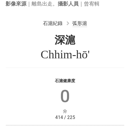
｜離島出走。
｜曾宥輯
影像來源
攝影人員
石滬紀錄
弧形滬
深滬
Chhim-hō'
石滬健康度
0
分
414 / 225