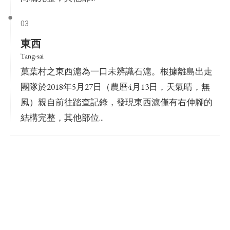
03
東西
Tang-sai
菓葉村之東西滬為一口未辨識石滬。根據離島出走
團隊於2018年5月27日（農曆4月13日，天氣晴，無
風）親自前往踏查記錄，發現東西滬僅有右伸腳的
結構完整，其他部位...