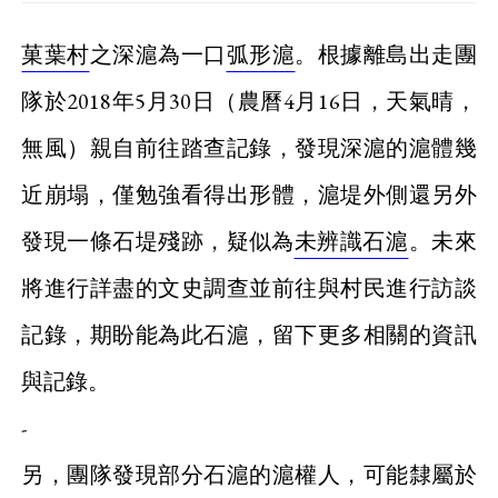
菓葉村
之深滬為一口
弧形滬
。根據離島出走團
隊於2018年5月30日（農曆4月16日，天氣晴，
無風）親自前往踏查記錄，發現深滬的滬體幾
近崩塌，僅勉強看得出形體，滬堤外側還另外
發現一條石堤殘跡，疑似為
未辨識石滬
。未來
將進行詳盡的文史調查並前往與村民進行訪談
記錄，期盼能為此石滬，留下更多相關的資訊
與記錄。
-
另，團隊發現部分石滬的滬權人，可能隸屬於