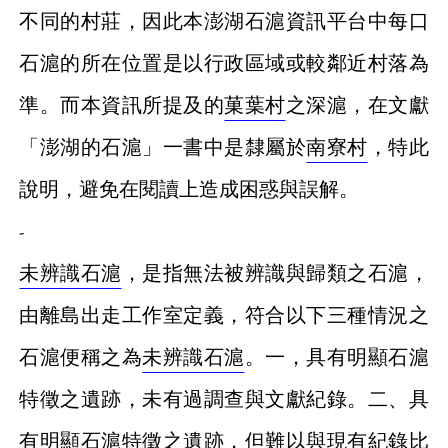
不同的村莊，因此本澎湖石滬資訊平台中每口
石滬的所在位置是以行政區域或較鄰近村落為
準。而本資訊所提及的
菓葉村
之深滬，在文獻
「澎湖的石滬」一書中是隸屬於
南寮村
，特此
說明，避免在閱讀上造成困惑與誤解。
-
未辨識石滬
，是指無法被辨識與歸類之石滬，
由離島出走工作室定義，符合以下三種情況之
石滬便稱之為
未辨識石滬
。一，具有明顯石滬
特徵之遺跡，未有過調查與文獻紀錄。二、具
有明顯石滬特徵之遺跡，但難以與現有紀錄比