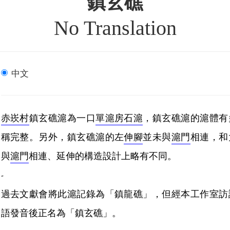
鎮玄礁
No Translation
中文
赤崁村
鎮玄礁滬為一口
單滬房石滬
，鎮玄礁滬的滬體有
稱完整。另外，鎮玄礁滬的左
伸腳
並未與
滬門
相連，和
與
滬門
相連、延伸的構造設計上略有不同。
-
過去文獻會將此滬記錄為「鎮龍礁」，但經本工作室訪
語發音後正名為「鎮玄礁」。