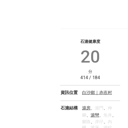
石滬健康度
20
分
414 / 184
白沙鄉｜赤崁村
資訊位置
滬房
石滬結構
、
滬門
、
伸
滬彎
腳
、
、
魚井
、
腳路
、
岸仔
、
內
櫃
、
滬牙
、
滬碇
、