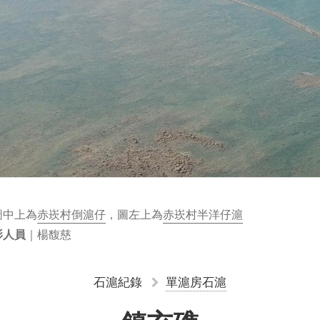
圖中上為
赤崁村
倒滬仔
，圖左上為
赤崁村
半洋仔滬
｜楊馥慈
影人員
石滬紀錄
單滬房石滬