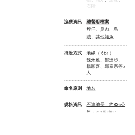
石階
漁獲資訊
總督府檔案
煙仔
臭肉
烏
、
、
賊
其他雜魚
、
地緣
6份
持股方式
（
）
魏永遠、鄭進步、
楊順喜、邱泰宗等5
人
地名
命名原則
石滬總長｜
836公
規格資訊
約
尺
（ 313座 ⁄ 第24
滬房長度｜
、
名 ）
118公尺
約
（ 169
左伸
、
座 ⁄ 第22名 ）