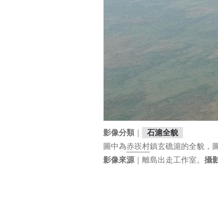
｜
影像分類
石滬全貌
圖中為
赤崁村
鎮玄礁滬的全貌，
｜離島出走工作室。
影像來源
攝