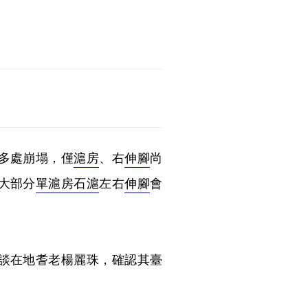
多處崩塌，僅
滬房
、右
伸腳
尚
大部分
單滬房石滬
左右
伸腳
會
談在地耆老楊麗珠，確認其臺