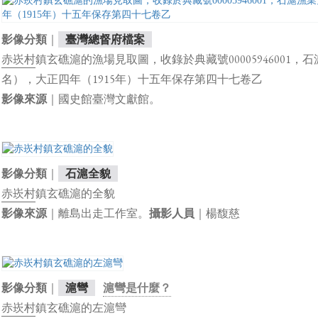
｜
影像分類
臺灣總督府檔案
赤崁村
鎮玄礁滬的漁場見取圖，收錄於典藏號00005946001
名），大正四年（1915年）十五年保存第四十七卷乙
｜國史館臺灣文獻館。
影像來源
｜
影像分類
石滬全貌
赤崁村
鎮玄礁滬的全貌
｜離島出走工作室。
｜楊馥慈
影像來源
攝影人員
｜
影像分類
滬彎
滬彎是什麼？
赤崁村
鎮玄礁滬的左滬彎