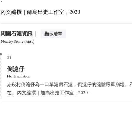
-
內文編撰｜離島出走工作室，2020
周圍石滬資訊｜
顯示清單
Nearby Stoneweir(s)
01
倒滬仔
No Translation
赤崁村倒滬仔為一口單滬房石滬，倒滬仔的滬體嚴重崩塌
在。 內文編撰｜離島出走工作室，2020...