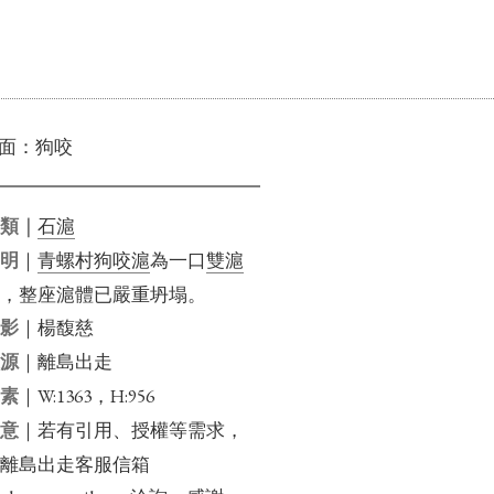
面：狗咬
石滬
分類｜
｜
青螺村
狗咬滬
為一口
雙滬
說明
滬
，整座滬體已嚴重坍塌。
｜楊馥慈
攝影
｜離島出走
來源
｜W:1363，H:956
畫素
｜若有引用、授權等需求，
注意
信離島出走客服信箱