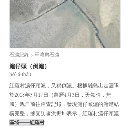
石滬紀錄
單滬房石滬
滬仔頭（倒滬）
hō'-á-thâu
紅羅村滬仔頭滬，又稱倒滬。根據離島出走團隊
於2018年5月17日（農曆4月3日，天氣晴，無
風）親自前往踏查記錄，發現滬仔頭滬的滬體結
構完整，據受訪者洪振坤表示，紅羅村滬仔頭滬
為其家族所持有，滬仔頭滬位⋯
區域
───紅羅村