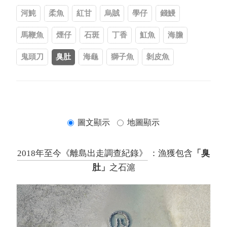
河魨
柔魚
紅甘
烏賊
學仔
錢鰻
馬鞭魚
煙仔
石斑
丁香
魟魚
海膽
鬼頭刀
臭肚
海龜
獅子魚
剝皮魚
圖文顯示
地圖顯示
2018年至今《離島出走調查紀錄》
：漁獲包含
「臭
肚」
之石滬