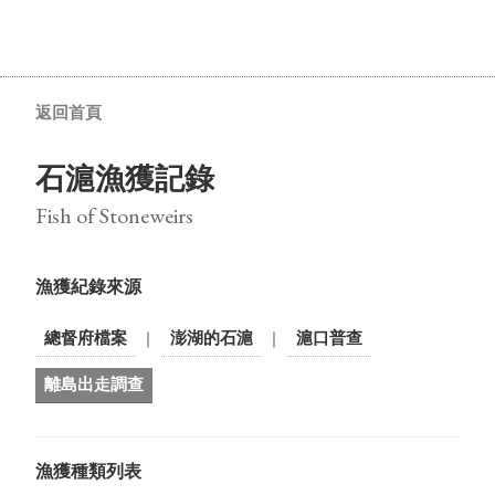
返回首頁
石滬漁獲記錄
Fish of Stoneweirs
漁獲紀錄來源
總督府檔案
澎湖的石滬
滬口普查
｜
｜
離島出走調查
漁獲種類列表