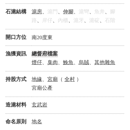
滬房
伸腳
石滬結構
、
滬門
、
、
滬彎
、
魚井
、
腳
路
、
岸仔
、
內櫃
、
滬牙
、
滬碇
、
石階
開口方位
南20度東
漁獲資訊
總督府檔案
煙仔
臭肉
鮸魚
烏賊
其他雜魚
、
、
、
、
地緣
宮廟
全村
持股方式
、
（
）
宮廟公產
玄武岩
造滬材料
地名
命名原則