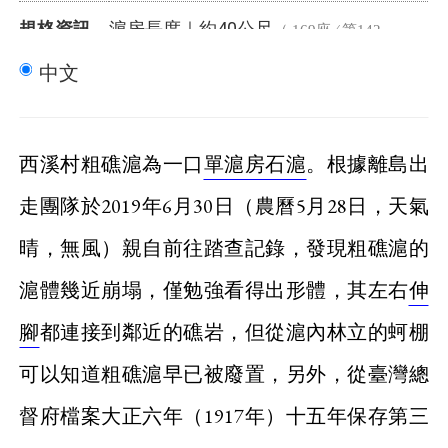
滬房長度｜
40公尺
規格資訊
約
（ 169座 ⁄ 第142
石滬總長｜
410公尺
、
約
名 ）
（ 313座 ⁄ 第
中文
左伸腳長｜
260公尺
、
約
90名 ）
（ 171
右伸腳長｜
110公尺
、
約
座 ⁄ 第45名 ）
（ 172座 ⁄ 第123名 ）
西溪村粗礁滬為一口
單滬房石滬
。根據離島出
走團隊於2019年6月30日（農曆5月28日，天氣
晴，無風）親自前往踏查記錄，發現粗礁滬的
滬體幾近崩塌，僅勉強看得出形體，其左右
伸
腳
都連接到鄰近的礁岩，但從滬內林立的蚵棚
可以知道粗礁滬早已被廢置，另外，從臺灣總
督府檔案大正六年（1917年）十五年保存第三