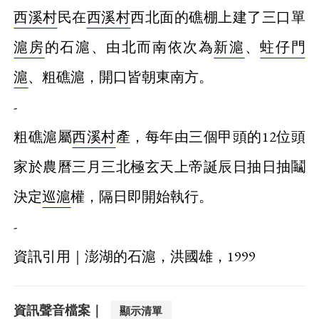
西溪村
民在
西溪村
西北面的礁棚上建了三口單
滬房
的石滬、由北而南依次為
新滬
、
蛀仔門
滬
、粗礁滬，開口皆朝東南方。
-
粗礁滬屬
西溪村
產，每年由三個甲頭的12位頭
家於農曆三月三北極玄天上帝誕辰日抽日抽鬮
決定
巡滬
權，隔日即開始執行。
-
資訊引用｜澎湖的石滬，洪國雄，1999
資訊聲音檔案｜
顯示清單