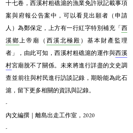
十七卷，西溪村粗礁滬的漁業免許狀記載事項
案與府報公告案中，可以看見出願者（申請
人）為鄭保定，上方有一行紅字特別補充「
西
溪鄉
上帝廟（
西溪北極殿
）基本財產監理
者」，由此可知，西溪村粗礁滬的運作與
西溪
村
宮廟脫不了關係。未來將進行詳盡的文史調
查並前往與村民進行訪談記錄，期盼能為此石
滬，留下更多相關的資訊與記錄。
-
內文編撰｜離島出走工作室，2020
-