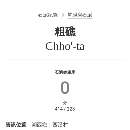
石滬紀錄
單滬房石滬
粗礁
Chho'-ta
石滬健康度
0
分
414 / 225
湖西鄉｜西溪村
資訊位置