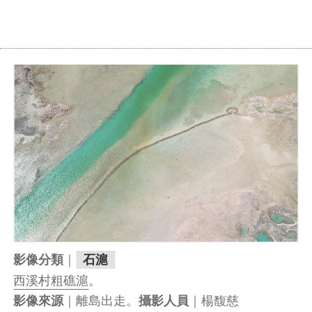
｜
影像分類
石滬
西溪村粗礁滬
。
｜離島出走。
｜楊馥慈
影像來源
攝影人員