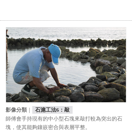
｜
影像分類
石滬工法6：敲
師傅會手持現有的中小型石塊來敲打較為突出的石
塊，使其能夠鑲嵌密合與表層平整。