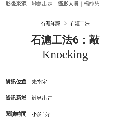
｜離島出走。
｜楊馥慈
影像來源
攝影人員
石滬知識
石滬工法
石滬工法6：敲
Knocking
資訊位置
未指定
資訊新增
離島出走
閱讀時間
小於1分