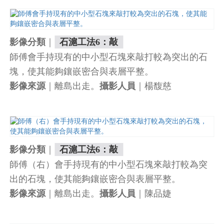
｜
影像分類
石滬工法6：敲
師傅會手持現有的中小型石塊來敲打較為突出的石
塊，使其能夠鑲嵌密合與表層平整。
｜離島出走。
｜楊馥慈
影像來源
攝影人員
｜
影像分類
石滬工法6：敲
師傅（右）會手持現有的中小型石塊來敲打較為突
出的石塊，使其能夠鑲嵌密合與表層平整。
｜離島出走。
｜陳品婕
影像來源
攝影人員