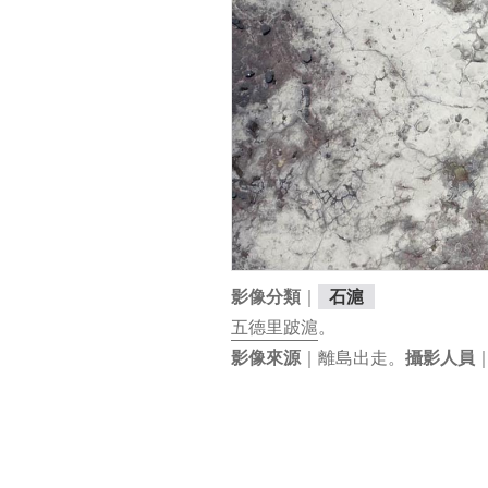
｜
影像分類
石滬
五德里
跛滬
。
｜離島出走。
影像來源
攝影人員