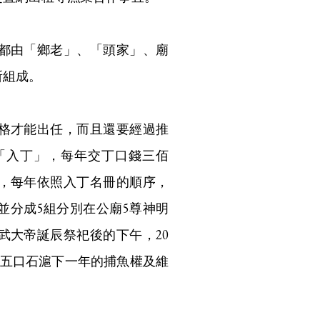
都由「鄉老」、「頭家」、廟
所組成。
格才能出任，而且還要經過推
「入丁」，每年交丁口錢三佰
者，每年依照入丁名冊的順序，
並分成5組分別在公廟5尊神明
武大帝誕辰祭祀後的下午，20
的五口石滬下一年的捕魚權及維