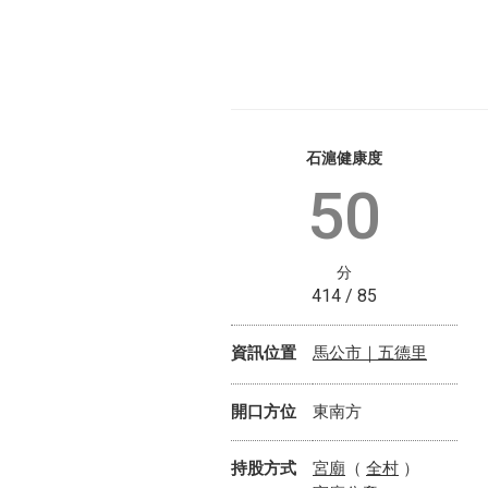
石滬健康度
50
分
414 / 85
馬公市｜五德里
資訊位置
開口方位
東南方
宮廟
全村
持股方式
（
）