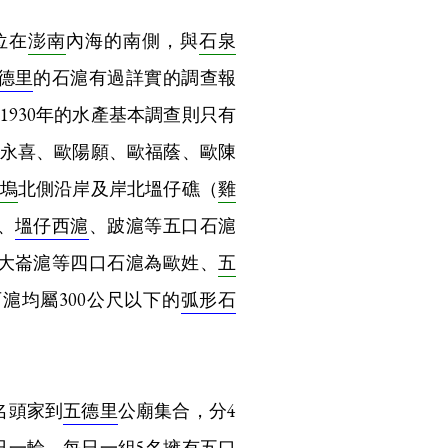
位在
澎南
內海的南側，與
石泉
德里
的石滬有過詳實的調查報
1930年的水產基本調查則只有
吳永喜、歐陽願、歐福蔭、歐陳
塢
北側沿岸及岸北塭仔礁（
雞
、
塭仔西滬
、跛滬等五口石滬
大崙滬等四口石滬為歐姓、
五
滬均屬300公尺以下的
弧形石
名頭家到
五德里
公廟集合，分4
日一輪，每日一組5名擁有五口