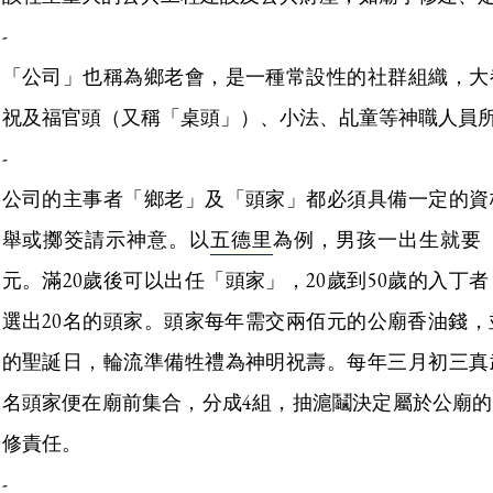
-
「公司」也稱為鄉老會，是一種常設性的社群組織，大
祝及福官頭（又稱「桌頭」）、小法、乩童等神職人員
-
公司的主事者「鄉老」及「頭家」都必須具備一定的資
舉或擲筊請示神意。以
五德里
為例，男孩一出生就要
元。滿20歲後可以出任「頭家」，20歲到50歲的入丁
選出20名的頭家。頭家每年需交兩佰元的公廟香油錢，
的聖誕日，輪流準備牲禮為神明祝壽。每年三月初三真
名頭家便在廟前集合，分成4組，抽滬鬮決定屬於公廟
修責任。
-