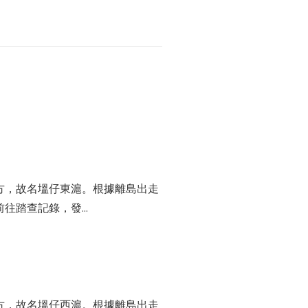
方，故名塭仔東滬。根據離島出走
往踏查記錄，發...
方，故名塭仔西滬。根據離島出走