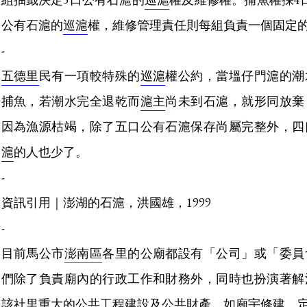
公有石滬的
巡滬
權，維修管理責任則每組負責一個固定
-
五德里
民有一項較特殊的
巡滬
權公約，當塭仔門滬的潮
捕魚，若潮水完全退乾而
滬主
尚未到石滬，就形同放棄
因為漁源枯竭，除了五口公有石滬保存尚屬完整外，四
滬
的人也少了。
-
資訊引用｜澎湖的石滬，洪國雄，1999
-
目前馬公市
澎南區
各里的公廟都設有「公司」或「委員
們除了負責廟內的行政工作和財務外，同時也扮演著解
該社里重大的公共工程建設及公共財產，如廟宇修建、