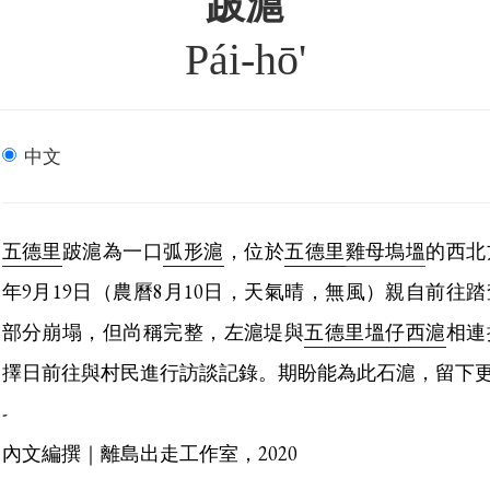
跛滬
Pái-hō'
中文
五德里
跛滬為一口
弧形滬
，位於
五德里
雞母塢塭
的西北
年9月19日（農曆8月10日，天氣晴，無風）親自前往
部分崩塌，但尚稱完整，左滬堤與
五德里
塭仔西滬
相連
擇日前往與村民進行訪談記錄。期盼能為此石滬，留下
-
內文編撰｜離島出走工作室，2020