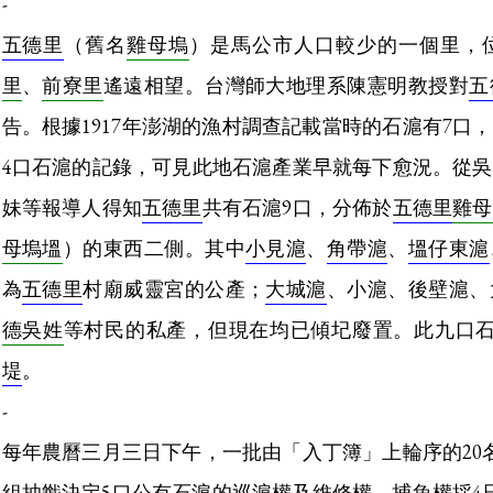
-
五德里
（舊名
雞母塢
）是馬公市人口較少的一個里，
里
、
前寮里
遙遠相望。台灣師大地理系陳憲明教授對
五
告。根據1917年澎湖的漁村調查記載當時的石滬有7口，
4口石滬的記錄，可見此地石滬產業早就每下愈況。從
妹等報導人得知
五德里
共有石滬9口，分佈於
五德里
雞母
母塢塭
）的東西二側。其中
小見滬
、
角帶滬
、
塭仔東滬
為
五德里
村廟威靈宮的公產；
大城滬
、小滬、後壁滬、
德吳姓
等村民的私產，但現在均已傾圮廢置。此九口石
堤
。
-
每年農曆三月三日下午，一批由「入丁簿」上輪序的20
組抽韱決定5口公有石滬的
巡滬
權及維修權。捕魚權採4