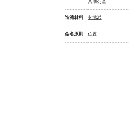
宮廟公產
玄武岩
造滬材料
位置
命名原則