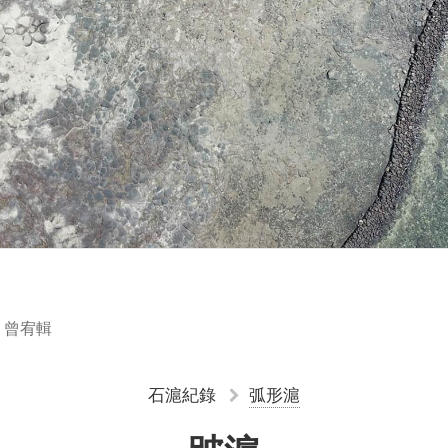
｜曾宥輯
石滬紀錄
弧形滬