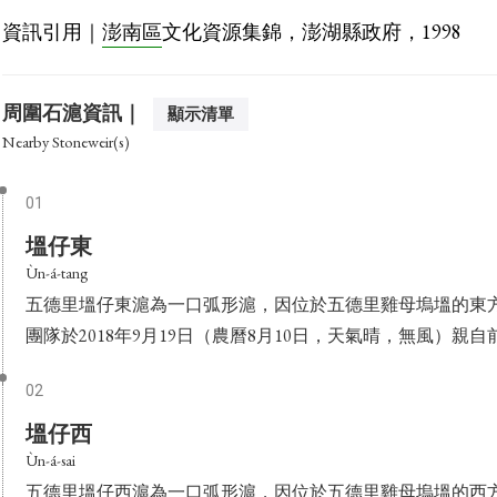
資訊引用｜
澎南區
文化資源集錦，澎湖縣政府，1998
周圍石滬資訊｜
顯示清單
Nearby Stoneweir(s)
01
塭仔東
Ùn-á-tang
五德里塭仔東滬為一口弧形滬，因位於五德里雞母塢塭的東
團隊於2018年9月19日（農曆8月10日，天氣晴，無風）親自前
02
塭仔西
Ùn-á-sai
五德里塭仔西滬為一口弧形滬，因位於五德里雞母塢塭的西