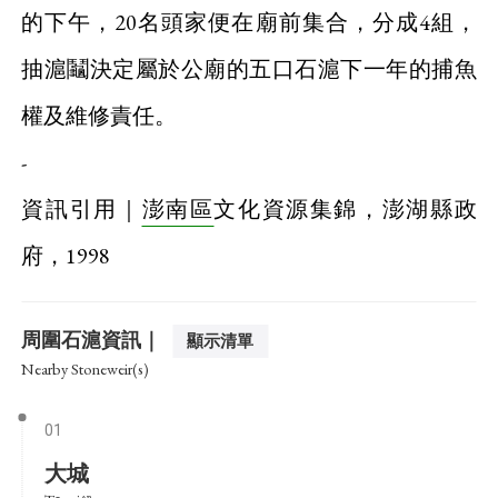
的下午，20名頭家便在廟前集合，分成4組，
抽滬鬮決定屬於公廟的五口石滬下一年的捕魚
權及維修責任。
-
資訊引用｜
澎南區
文化資源集錦，澎湖縣政
府，1998
周圍石滬資訊｜
顯示清單
Nearby Stoneweir(s)
01
大城