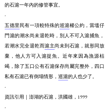
的石滬一年內的修管事宜。
-
五德里
民有一項較特殊的
巡滬
權公約，當塭仔
門滬的潮水尚未退乾時，別人不可入滬捕魚，
若潮水完全退乾而
滬主
尚未到石滬，就形同放
棄，他人方可入滬捉魚。近年來因為漁源枯
竭，除了五口公有石滬保存尚屬完整外，四口
私有石滬已有倒塌情形，
巡滬
的人也少了。
-
資訊引用｜澎湖的石滬，洪國雄，1999
-