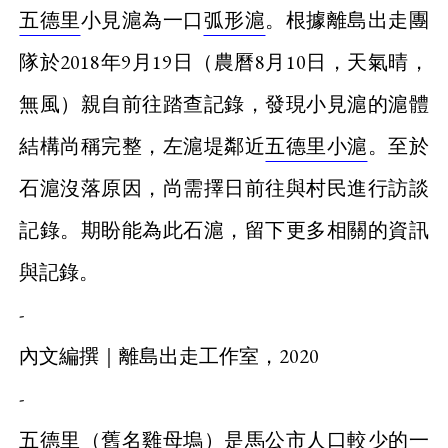
五德里
小見滬為一口
弧形滬
。根據離島出走團
隊於2018年9月19日（農曆8月10日，天氣晴，
無風）親自前往踏查記錄，發現小見滬的滬體
結構尚稱完整，左滬堤鄰近
五德里小滬
。至於
石滬沒落原因，尚需擇日前往與村民進行訪談
記錄。期盼能為此石滬，留下更多相關的資訊
與記錄。
-
內文編撰｜離島出走工作室，2020
-
五德里
（舊名
雞母塢
）是馬公市人口較少的一