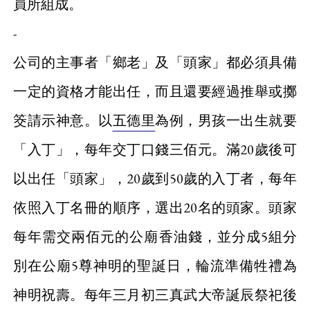
員所組成。
-
公司的主事者「鄉老」及「頭家」都必須具備
一定的資格才能出任，而且還要經過推舉或擲
筊請示神意。以
五德里
為例，男孩一出生就要
「入丁」，每年交丁口錢三佰元。滿20歲後可
以出任「頭家」，20歲到50歲的入丁者，每年
依照入丁名冊的順序，選出20名的頭家。頭家
每年需交兩佰元的公廟香油錢，並分成5組分
別在公廟5尊神明的聖誕日，輪流準備牲禮為
神明祝壽。每年三月初三真武大帝誕辰祭祀後