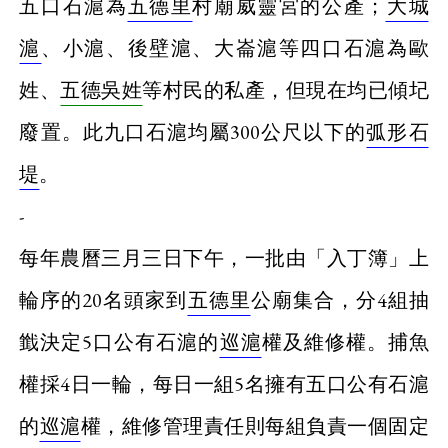
五口石滬為
五德里
村廟威靈宮的公產；
大城
滬
、小滬、後壁滬、大崙滬等四口石滬為歐
姓、
五德吳姓
等村民的私產，但現在均已傾圮
廢置。此九口石滬均屬300公尺以下的
弧形石
堤
。
-
每年農曆三月三日下午，一批由「入丁簿」上
輪序的20名頭家到
五德里
公廟集合，分4組抽
韱決定5口公有石滬的
巡滬
權及維修權。捕魚
權採4日一輪，每日一組5名擁有五口公有石滬
的
巡滬
權，維修管理責任則每組負責一個固定