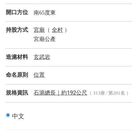
開口方位
南65度東
宮廟
全村
持股方式
（
）
宮廟公產
玄武岩
造滬材料
位置
命名原則
石滬總長｜
192公尺
規格資訊
約
（ 313座 ⁄ 第201名 ）
中文