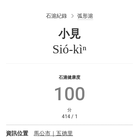
石滬紀錄
弧形滬
小見
Sió-kìⁿ
石滬健康度
100
分
414 / 1
馬公市｜五德里
資訊位置