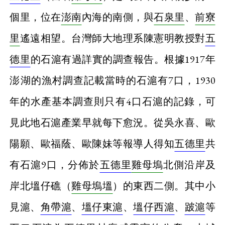
個里，位在
澎南
內海的南側，與
石泉里
、
前寮
里
遙遠相望。台灣師大地理系陳憲明教授對
五
德里
的石滬有過詳實的調查報告。根據1917年
澎湖的漁村調查記載當時的石滬有7口，1930
年的水產基本調查則只有4口石滬的記錄，可
見此地石滬產業早就每下愈況。從吳永喜、歐
陽願、歐福蔭、歐陳妹等報導人得知
五德里
共
有石滬9口，分佈於
五德里
雞母塢
北側沿岸及
岸北塭仔礁（
雞母塢塭
）的東西二側。其中小
見滬、
角帶滬
、
塭仔東滬
、
塭仔西滬
、
跛滬
等