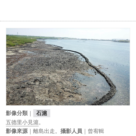
｜
影像分類
石滬
五德里
小見滬
。
｜離島出走。
｜曾宥輯
影像來源
攝影人員