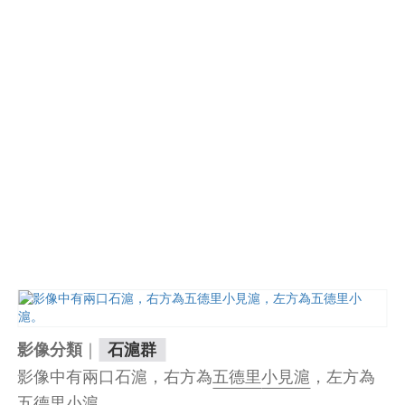
｜
影像分類
石滬群
影像中有兩口石滬，右方為
五德里
小見滬
，左方為
五德里小滬
。