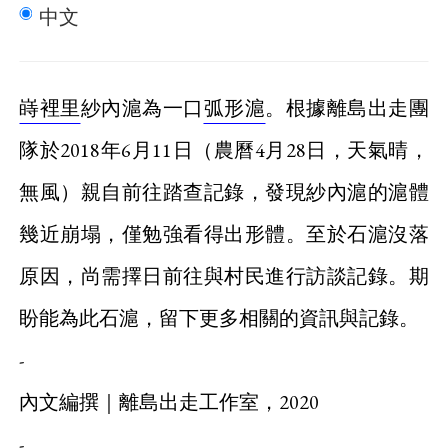
中文
嵵裡里
紗內滬為一口
弧形滬
。根據離島出走團
隊於2018年6月11日（農曆4月28日，天氣晴，
無風）親自前往踏查記錄，發現紗內滬的滬體
幾近崩塌，僅勉強看得出形體。至於石滬沒落
原因，尚需擇日前往與村民進行訪談記錄。期
盼能為此石滬，留下更多相關的資訊與記錄。
-
內文編撰｜離島出走工作室，2020
-