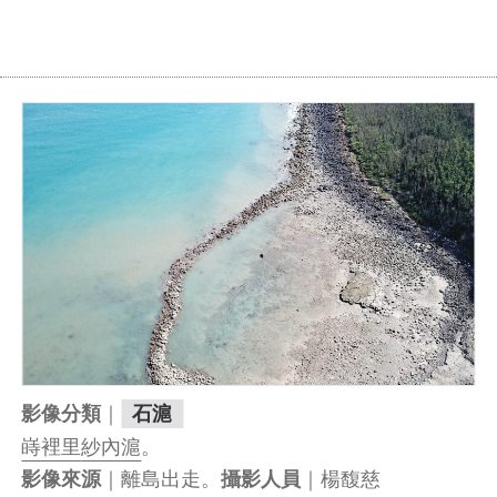
｜
影像分類
石滬
嵵裡里
紗內滬
。
｜離島出走。
｜楊馥慈
影像來源
攝影人員