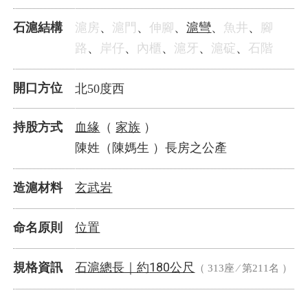
滬彎
石滬結構
滬房
、
滬門
、
伸腳
、
、
魚井
、
腳
路
、
岸仔
、
內櫃
、
滬牙
、
滬碇
、
石階
開口方位
北50度西
血緣
家族
持股方式
（
）
陳姓（陳媽生 ）長房之公產
玄武岩
造滬材料
位置
命名原則
石滬總長｜
180公尺
規格資訊
約
（ 313座 ⁄ 第211名 ）