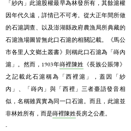
「紗內」此滬股權最早為林發所有，其餘滬權
因年代久遠，詳情已不可考。從大正年間所做
的石滬調查、以及澎湖縣政府農漁局所典藏的
石滬漁場圖皆無此口石滬的相關記載。《馬公
市各里人文鄉土叢書》則稱此口石滬為「嵵內
滬」。然而，1903年
嵵裡陳姓
《長族公賬簿》
之記載此石滬稱為「西裡滬」，蓋因「紗
內」、「嵵內」與「西裡」三者臺語發音相
似，名稱雖異實為同一口石滬。而且，此滬並
非林姓所有，而是
嵵裡陳姓
長房之公產。
-