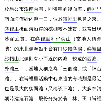
於馬公市
澎南
內灣，即俗稱的後面海，
嵵裡里
南面海僅紗內滬一口，位於
嵵裡里
象鼻之東。
嵵裡里
後面海沿岸的礁棚較不連貫，並常出現
沙泥底質。在
嵵裡里
乳仔尖山
（當地人稱鼎
臍）的東北側海蝕平台有口
紗帽嵵滬
，
嵵裡里
紗帽山
北側則有小而近的內滬，較遠的
西滬
、
外滬
三口，當地人稱之為「三個滬」或「陣台
滬」。在
嵵裡里
活動中心東邊的海域則是最近
也是最大的
後面滬
（又稱
崁下滬
）。大多在清
朝時建造石滬，股份分持於翁、林、王（
嵵裡