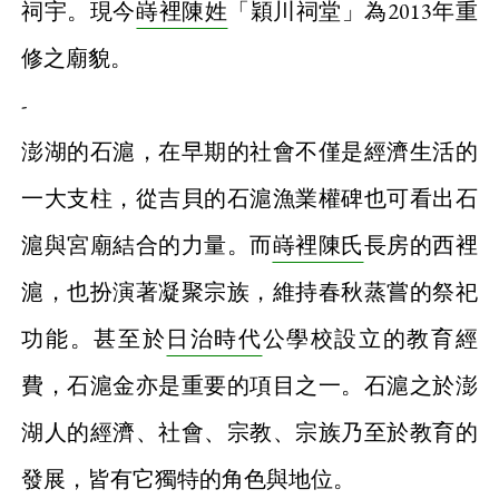
祠宇。現今
嵵裡陳姓
「穎川祠堂」為2013年重
修之廟貌。
-
澎湖的石滬，在早期的社會不僅是經濟生活的
一大支柱，從吉貝的石滬漁業權碑也可看出石
滬與宮廟結合的力量。而
嵵裡陳氏
長房的西裡
滬，也扮演著凝聚宗族，維持春秋蒸嘗的祭祀
功能。甚至於
日治時代
公學校設立的教育經
費，石滬金亦是重要的項目之一。石滬之於澎
湖人的經濟、社會、宗教、宗族乃至於教育的
發展，皆有它獨特的角色與地位。