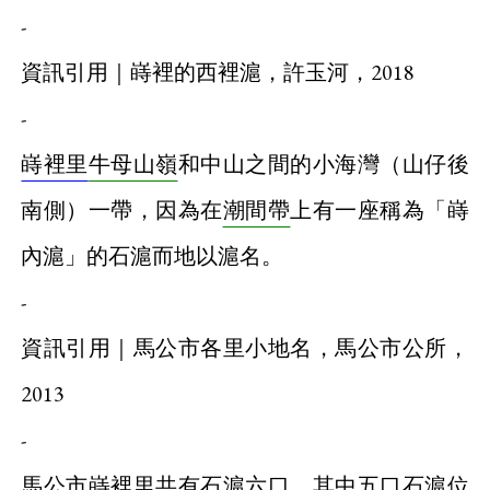
-
資訊引用｜嵵裡的西裡滬，許玉河，2018
-
嵵裡里
牛母山嶺
和中山之間的小海灣（山仔後
南側）一帶，因為在
潮間帶
上有一座稱為「嵵
內滬」的石滬而地以滬名。
-
資訊引用｜馬公市各里小地名，馬公市公所，
2013
-
馬公市
嵵裡里
共有石滬六口，其中五口石滬位