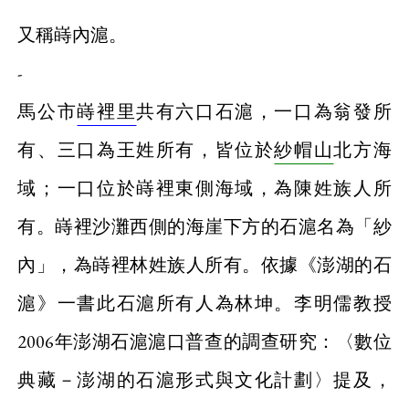
又稱嵵內滬。
-
馬公市
嵵裡里
共有六口石滬，一口為翁發所
有、三口為王姓所有，皆位於
紗帽山
北方海
域；一口位於嵵裡東側海域，為陳姓族人所
有。嵵裡沙灘西側的海崖下方的石滬名為「紗
內」，為嵵裡林姓族人所有。依據《澎湖的石
滬》一書此石滬所有人為林坤。李明儒教授
2006年澎湖石滬滬口普查的調查研究：〈數位
典藏－澎湖的石滬形式與文化計劃〉提及，