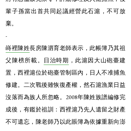
輩子孫當出首共同起議經營此石滬，不可放
棄。
-
嵵裡陳姓
長房陳泗育老師表示，此帳簿乃其祖
父陳榜所載。
日治時期
，此滬因大山砲臺建
置，西裡滬位於砲臺管制區內，日人不准捕魚
修建。二次戰後雖恢復產權，然石滬漁業日益
沒落而為族人所忽略。2008年陳姓族譜編修完
成後，有鑑於祖訓：西裡滬乃先人遺留之財產
不可遺忘，陳老師乃以此賬簿為依據重新向澎