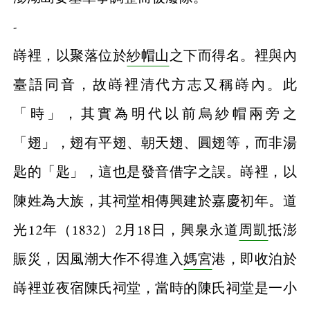
-
嵵裡，以聚落位於
紗帽山
之下而得名。裡與內
臺語同音，故嵵裡清代方志又稱嵵內。此
「時」，其實為明代以前烏紗帽兩旁之
「翅」，翅有平翅、朝天翅、圓翅等，而非湯
匙的「匙」，這也是發音借字之誤。嵵裡，以
陳姓為大族，其祠堂相傳興建於嘉慶初年。道
光12年（1832）2月18日，興泉永道
周凱
抵澎
賑災，因風潮大作不得進入
媽宮
港，即收泊於
嵵裡並夜宿陳氏祠堂，當時的陳氏祠堂是一小