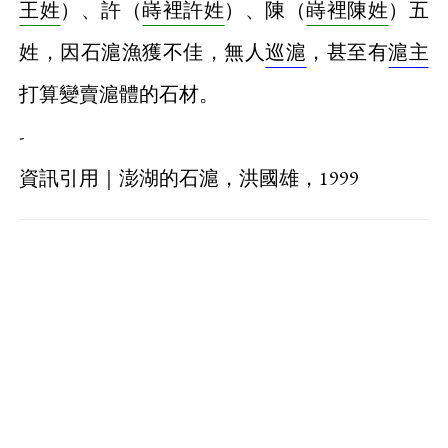
王姓
）、許（
嵵裡許姓
）、陳（
嵵裡陳姓
）五
姓，因石滬漁獲不佳，無人
巡滬
，甚至有
滬主
打算變賣滬體的石材。
-
資訊引用｜澎湖的石滬，洪國雄，1999