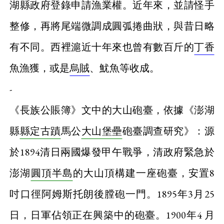
湖縣政府登錄申請漁業權。近年來，並請怪手
整修，再將尾端微調成圓弧捲曲狀，與昔日略
有不同。西裡滬近十年來也曾有數百斤的
丁香
魚漁獲，或是
烏賊
、魷魚等收成。
-
《長族公賬簿》文中的大山砲臺，依據《澎湖
縣
縣定古蹟
馬公
大山堡壘
砲臺調查研究》：源
於1894清日兩國爆發甲午戰爭，清政府緊急於
澎湖
圓頂半島
的大山頂構建一座砲臺，安置8
吋口徑阿姆斯托朗後膛砲一門。1895年3月25
日，日軍佔領正在興築中的砲臺。1900年4 月