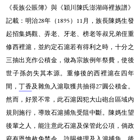
《長族公賬簿》與《穎川陳氏澎湖嵵裡族譜》
記載：明治28年（1895）11月，族長陳媽生發
起招集媽觀、弄老、牙老、榜老等叔兄弟侄重
修西裡滬，並約定石滬若有得利之時，十分之
三抽出充作公積金，做為宗族例年祭費，使後
世子孫勿失其本源。重修後的西裡滬在四年
間，
丁香
及雜魚入滬取獲共抽得27圓公積金。
然而，好景不常，此石滬因犯大山砲台區域內
規則施行，導致石滬捕魚受阻中斷。陳媽生望
後輩之人，能注意此石滬及保管此公項，倘政
府有恩恤赦免禁令，許賜修理及入滬捕魚，後