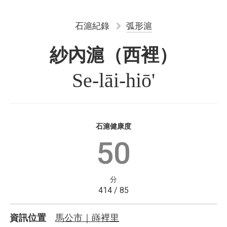
石滬紀錄
弧形滬
紗內滬（西裡）
Se-lāi-hiō'
石滬健康度
50
分
414 / 85
馬公市｜嵵裡里
資訊位置