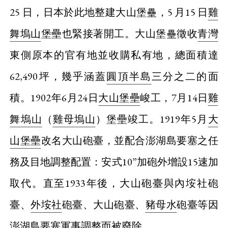
25 日，日本於此地整建大山堡壘，5 月15 日
雞
舞塢山
堡壘也緊接著開工。大山堡壘徵收
青灣
東側原本的官有地並收購私有地，總面積達
62,490坪，幾乎涵蓋
圓頂半島
三分之二的面
積。1902年6月24日
大山堡壘
峻工，7月14日
雞
舞塢山
（
雞母塢山
）堡壘竣工。1919年5月
大
山堡壘
改名大山砲臺，並配合澎湖島要塞之任
務及目地調整配置：安式10”加砲外增設15速加
取代。直至1933年後，大山砲臺與內垵社砲
臺、
外垵社
砲臺、大山砲臺、
豬母水
砲臺等因
澎湖島要塞軍事調整而被廢除。