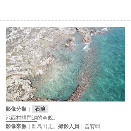
｜
影像分類
石滬
池西村
貓門滬
的全貌。
｜離島出走。
｜曾宥輯
影像來源
攝影人員