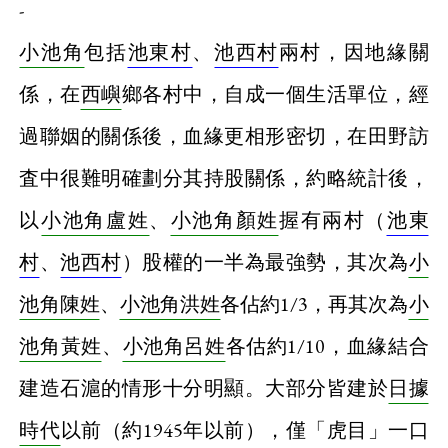
-
小池角
包括
池東村
、
池西村
兩村，因地緣關
係，在
西嶼
鄉各村中，自成一個生活單位，經
過聯姻的關係後，血緣更相形密切，在田野訪
査中很難明確劃分其持股關係，約略統計後，
以
小池角盧姓
、
小池角顏姓
握有兩村（
池東
村
、
池西村
）股權的一半為最強勢，其次為
小
池角陳姓
、
小池角洪姓
各佔約1/3，再其次為
小
池角黃姓
、
小池角呂姓
各估約1/10，血緣結合
建造石滬的情形十分明顯。大部分皆建於
日據
時代
以前（約1945年以前），僅「虎目」一口