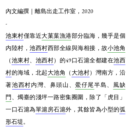
內文編撰｜離島出走工作室，2020
-
池東村
僅靠近
大菓葉漁港
部分臨海，幾乎是個
内陸村，
池西村
西部全線與海相接，故
小池角
（
池東村
、
池西村
）的49口石滬全都建在
池西
村
的海域，北起
大池角
（
大池村
）灣南方，沿
著
池西村
内灣、鼻頭山、
鱟仔尾
半島、
風缺
門
、燭臺的淺坪一路密集圈圍，除了「虎目」
一口石滬為
單滬房石滬
外，其餘皆為小型的
弧
形石堤
。