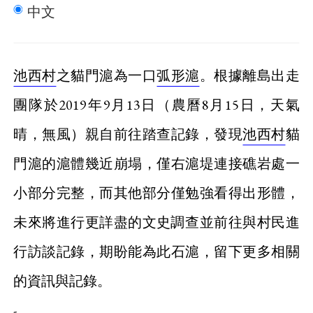
中文
池西村
之貓門滬為一口
弧形滬
。根據離島出走
團隊於2019年9月13日（農曆8月15日，天氣
晴，無風）親自前往踏查記錄，發現
池西村
貓
門滬的滬體幾近崩塌，僅右滬堤連接礁岩處一
小部分完整，而其他部分僅勉強看得出形體，
未來將進行更詳盡的文史調查並前往與村民進
行訪談記錄，期盼能為此石滬，留下更多相關
的資訊與記錄。
-