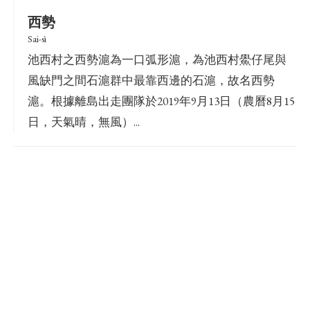
西勢
Sai-sì
池西村之西勢滬為一口弧形滬，為池西村鱟仔尾與
風缺門之間石滬群中最靠西邊的石滬，故名西勢
滬。根據離島出走團隊於2019年9月13日（農曆8月15
日，天氣晴，無風）...