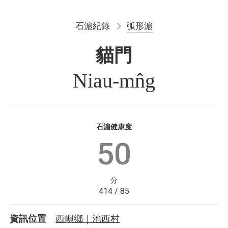
石滬紀錄
弧形滬
貓門
Niau-mn̂g
石滬健康度
50
分
414 / 85
西嶼鄉｜池西村
資訊位置