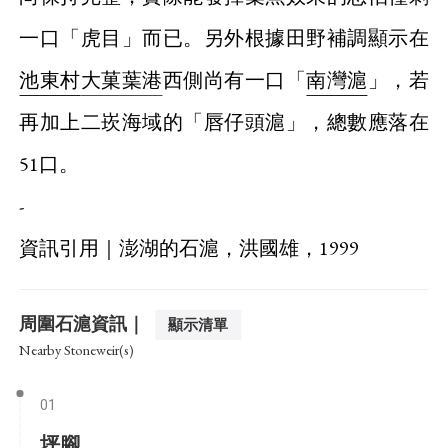
一口「虎目」而已。另外根據田野補調顯示在
池東村
大菓葉港
西側尚有一口「
南灣滬
」，若
再加上二崁海域的「唇仔頭滬」，總數應落在
51口。
-
資訊引用｜澎湖的石滬，洪國雄，1999
周圍石滬資訊｜
顯示清單
Nearby Stoneweir(s)
01
坪腳