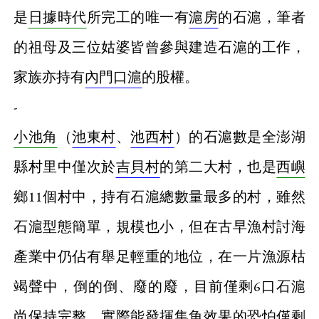
是
日據時代
所完工的唯一有
滬房
的石滬，筆者
的祖母及三位姑婆皆曾參與建造石滬的工作，
家族亦持有
內門口滬
的股權。
-
小池角
（
池東村
、
池西村
）的石滬數是全澎湖
縣村里中僅次於
吉貝村
的第二大村，也是
西嶼
鄉11個村中，持有石滬總數量最多的村，雖然
石滬型態簡單，規模也小，但在古早漁村討海
產業中仍佔有舉足輕重的地位，在一片漁源枯
竭聲中，倒的倒、廢的廢，目前僅剩6口石滬
尚保持完整，實際能發揮集魚效果的恐怕僅剩