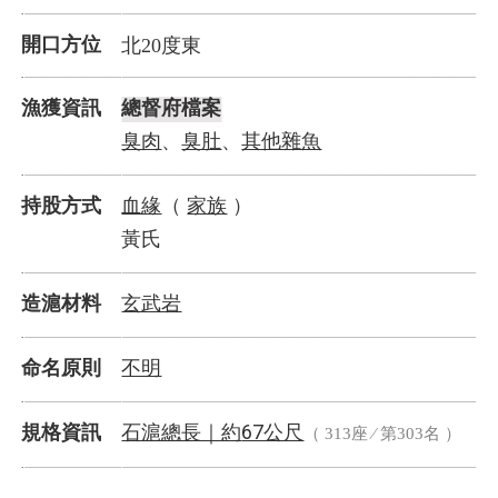
開口方位
北20度東
漁獲資訊
總督府檔案
臭肉
臭肚
其他雜魚
、
、
血緣
家族
持股方式
（
）
黃氏
玄武岩
造滬材料
不明
命名原則
石滬總長｜
67公尺
規格資訊
約
（ 313座 ⁄ 第303名 ）