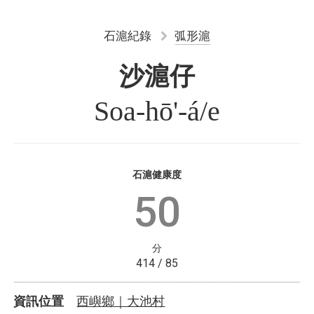
石滬紀錄
弧形滬
沙滬仔
Soa-hō'-á/e
石滬健康度
50
分
414 / 85
西嶼鄉｜大池村
資訊位置