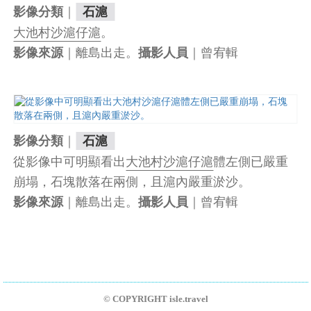
｜
影像分類
石滬
大池村沙滬仔滬
。
｜離島出走。
｜曾宥輯
影像來源
攝影人員
｜
影像分類
石滬
從影像中可明顯看出
大池村沙滬仔滬
體左側已嚴重
崩塌，石塊散落在兩側，且滬內嚴重淤沙。
｜離島出走。
｜曾宥輯
影像來源
攝影人員
© COPYRIGHT isle.travel