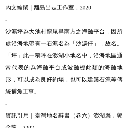
內文編撰｜離島出走工作室，2020
-
沙滬坪為
大池村
龍尾鼻
南方之海蝕平台，因所
處沿海地帶有一石滬名為「沙滬仔」，故名。
「坪」此一稱呼在澎湖小地名中，沿海地區通
常代表的為海蝕平台或波蝕棚此類的海蝕地
形，可以成為良好釣場，也可以建築石滬等傳
統捕魚工事。
-
資訊引用｜臺灣地名辭書（卷六）澎湖縣，郭
金龍，2002