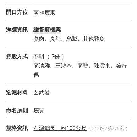
開口方位
南30度東
漁獲資訊
總督府檔案
臭肉
臭肚
烏賊
其他雜魚
、
、
、
不明
7份
持股方式
（
）
顏清雅、王鴻基、顏鵝、陳雲東、鐘奇
偶
玄武岩
造滬材料
底質
命名原則
石滬總長｜
102公尺
規格資訊
約
（ 313座 ⁄ 第273名 ）