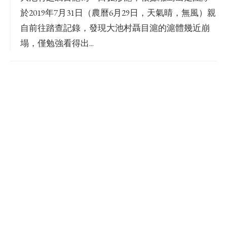
於2019年7月31日（農曆6月29日，天氣晴，無風）親
自前往踏查記錄，發現大池村聶目滬的滬體幾近崩
塌，僅勉強看得出...