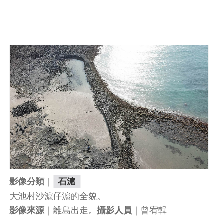
｜
影像分類
石滬
大池村沙滬仔滬
的全貌。
｜離島出走。
｜曾宥輯
影像來源
攝影人員