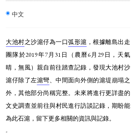
中文
大池村
之沙滬仔為一口
弧形滬
，根據離島出走
團隊於2019年7月31日（農曆6月29日，天氣
晴，無風）親自前往踏查記錄，發現大池村沙
滬仔除了左
滬彎
、中間面向外側的滬堤崩塌之
外，其他部分尚稱完整。未來將進行更詳盡的
文史調查並前往與村民進行訪談記錄，期盼能
為此石滬，留下更多相關的資訊與記錄。
-