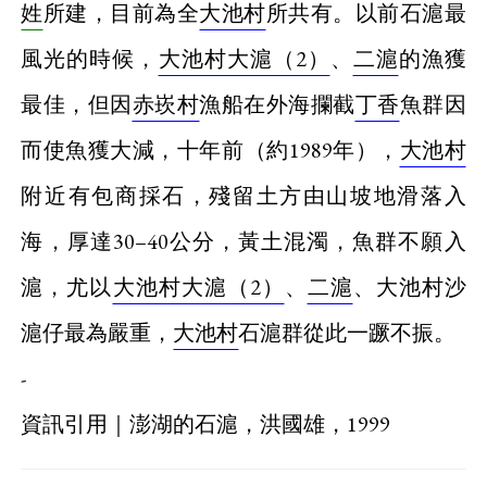
姓
所建，目前為全
大池村
所共有。以前石滬最
風光的時候，
大池村大滬（2）
、
二滬
的漁獲
最佳，但因
赤崁村
漁船在外海攔截
丁香
魚群因
而使魚獲大減，十年前（約1989年），
大池村
附近有包商採石，殘留土方由山坡地滑落入
海，厚達30–40公分，黃土混濁，魚群不願入
滬，尤以
大池村大滬（2）
、
二滬
、大池村沙
滬仔最為嚴重，
大池村
石滬群從此一蹶不振。
-
資訊引用｜澎湖的石滬，洪國雄，1999