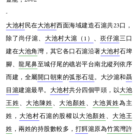
-
大池村
民在
大池村
西面海域建造石滬共23口，
除了尚仔滬、
大池村大滬（1）
、
崁仔滬
三口
建在
大池角
灣，其它各口石滬沿著
大池村
石埤
腳、
龍尾鼻
至城仔尾的礁岩平台南北縱列依序
而建，全屬
開口朝東
的
弧形石堤
。大沙滬和
聶
目滬
建滬最早。
大池村
共分四個甲頭，以
大池
王姓
、
大池陳姓
、
大池顏姓
、
大池黃姓
為主
姓，
大池村
石滬的股權以
大池顏姓
、
大池王
姓
，兩姓的持股數較多，
打餌
滬原為
竹篙灣許