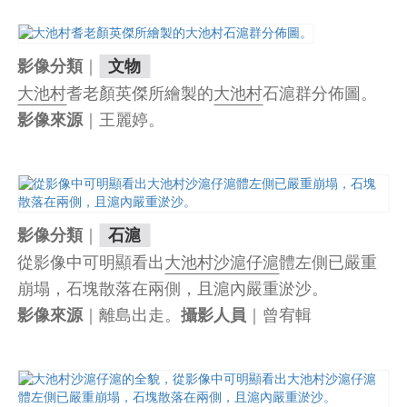
｜
影像分類
文物
大池村
耆老顏英傑所繪製的
大池村
石滬群分佈圖。
｜王麗婷。
影像來源
｜
影像分類
石滬
從影像中可明顯看出
大池村沙滬仔滬
體左側已嚴重
崩塌，石塊散落在兩側，且滬內嚴重淤沙。
｜離島出走。
｜曾宥輯
影像來源
攝影人員