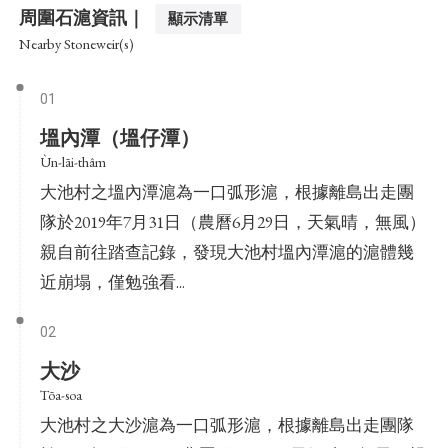
周圍石滬資訊｜
顯示清單
Nearby Stoneweir(s)
01
塭內潭（塭仔潭）
Ùn-lāi-thâm
大池村之塭內潭滬為一口弧形滬，根據離島出走團
隊於2019年7月31日（農曆6月29日，天氣晴，無風）
親自前往踏查記錄，發現大池村塭內潭滬的滬體幾
近崩塌，僅勉強看...
02
大沙
Tōa-soa
大池村之大沙滬為一口弧形滬，根據離島出走團隊