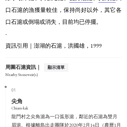
口石滬的漁獲量較佳，保持尚好以外，其它各
口石滬或倒塌或消失，目前均已停擺。
-
資訊引用｜澎湖的石滬，洪國雄，1999
周圍石滬資訊｜
顯示清單
Nearby Stoneweir(s)
01
尖角
Chiam-kak
龍門村之尖角滬為一口弧形滬，鄰近的石滬為雙月
眉滬。根據離島出走團隊於2020年2月14日（農曆1月