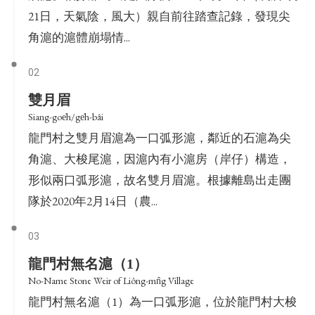
21日，天氣陰，風大）親自前往踏查記錄，發現尖
角滬的滬體崩塌情...
02
雙月眉
Siang-goe̍h/ge̍h-bâi
龍門村之雙月眉滬為一口弧形滬，鄰近的石滬為尖
角滬、大梭尾滬，因滬內有小滬房（岸仔）構造，
形似兩口弧形滬，故名雙月眉滬。根據離島出走團
隊於2020年2月14日（農...
03
龍門村無名滬（1）
No-Name Stone Weir of Liông-mn̂g Village
龍門村無名滬（1）為一口弧形滬，位於龍門村大梭