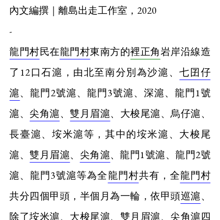
內文編撰｜離島出走工作室，2020
-
龍門村
民在
龍門村
東南方的
裡正角
岩岸沿線造
了12口石滬，由北至南分別為沙滬、
七囝仔
滬
、龍門2號滬、龍門3號滬、深滬、龍門1號
滬、
尖角滬
、
雙月眉滬
、大梭尾滬、烏仔滬、
長臺滬、垵米滬等，其中的垵米滬、大梭尾
滬、
雙月眉滬
、
尖角滬
、龍門1號滬、龍門2號
滬、龍門3號滬等為全
龍門村
共有，全
龍門村
共分四個甲頭，半個月為一輪，依甲頭
巡滬
、
除了垵米滬、大梭尾滬、
雙月眉滬
、
尖角滬
四