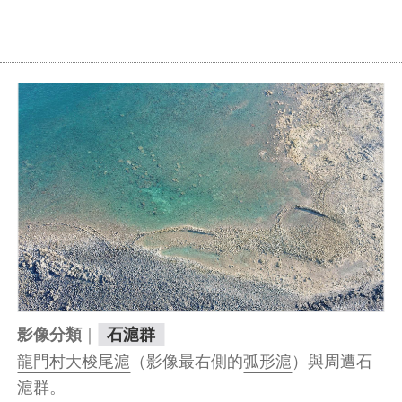
｜
影像分類
石滬群
龍門村
大梭尾滬
（影像最右側的
弧形滬
）與周遭石
滬群。