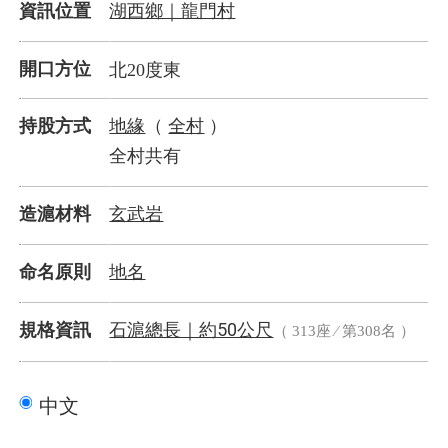
湖西鄉｜龍門村
資訊位置
開口方位
北20度東
地緣
全村
持股方式
（
）
全村共有
玄武岩
造滬材料
地名
命名原則
石滬總長｜
50公尺
規格資訊
約
（ 313座 ⁄ 第308名 ）
中文