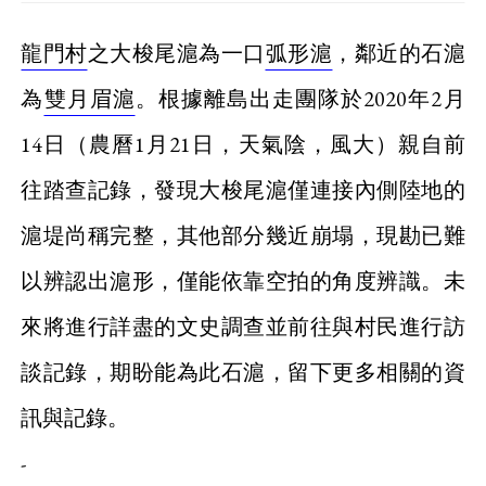
龍門村
之大梭尾滬為一口
弧形滬
，鄰近的石滬
為
雙月眉滬
。根據離島出走團隊於2020年2月
14日（農曆1月21日，天氣陰，風大）親自前
往踏查記錄，發現大梭尾滬僅連接內側陸地的
滬堤尚稱完整，其他部分幾近崩塌，現勘已難
以辨認出滬形，僅能依靠空拍的角度辨識。未
來將進行詳盡的文史調查並前往與村民進行訪
談記錄，期盼能為此石滬，留下更多相關的資
訊與記錄。
-