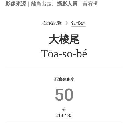
｜離島出走。
｜曾宥輯
影像來源
攝影人員
石滬紀錄
弧形滬
大梭尾
Tōa-so-bé
石滬健康度
50
分
414 / 85