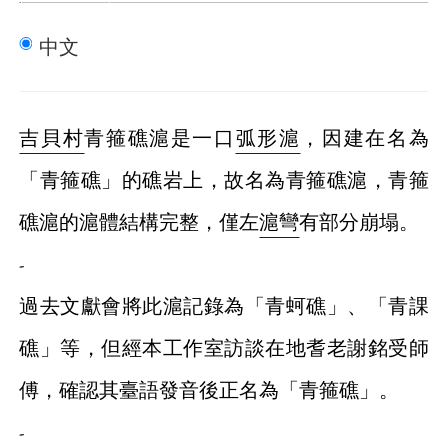
中文
吉貝村
青箍礁滬是一口
弧形滬
，因建在名為
「青箍礁」的礁岩上，故名為青箍礁滬，青箍
礁滬的滬體結構完整，僅左
滬彎
有部分崩塌。
-
過去文獻會將此滬記錄為「青蚵礁」、「青課
礁」等，但經本工作室訪談在地耆老謝銘受師
傅，確認其臺語發音後正名為「青箍礁」。
-