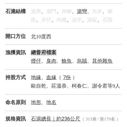
滬彎
石滬結構
滬房
、
滬門
、
伸腳
、
、
魚井
、
腳
路
、
岸仔
、
內櫃
、
滬牙
、
滬碇
、
石階
開口方位
北10度西
漁獲資訊
總督府檔案
煙仔
臭肉
鮸魚
烏賊
其他雜魚
、
、
、
、
地緣
血緣
7份
持股方式
、
（
）
歐自乾、莊溫恭、柯春仁、謝令君等9人
地形
地名
命名原則
、
石滬總長｜
236公尺
規格資訊
約
（ 313座 ⁄ 第179名 ）