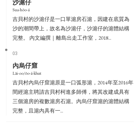
沙滬仔
Sua-hōo-á
吉貝村的沙滬仔是一口單滬房石滬，因建在底質為
沙的潮間帶上，故名為沙滬仔，沙滬仔的滬體結構
完整。 內文編撰｜離島出走工作室，2018...
03
內烏仔窟
Lāi-oo/ōo-á-khut
吉貝村內烏仔窟滬原是一口弧形滬，2014年至2016年
間經滬主聘請吉貝村柯進多師傅，將其改建成具有
三個滬房的複數滬房石滬。內烏仔窟滬的滬體結構
完整，且滬內具有一...