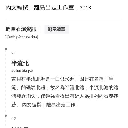
內文編撰｜離島出走工作室，2018
周圍石滬資訊｜
顯示清單
Nearby Stoneweir(s)
01
半流北
Puànn-lâu-pak
吉貝村半流北滬是一口弧形滬，因建在名為「半
流」的礁岩北邊，故名為半流北滬，半流北滬的滬
體幾近消失，僅勉強看得出有經人為排列的石塊殘
跡。 內文編撰｜離島出走工作...
02