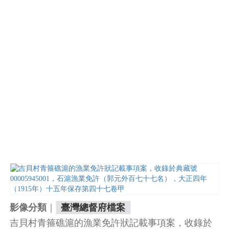
｜
影像分類
臺灣總督府檔案
吉貝村
青箍礁滬的漁業免許狀記載事項案，收錄於