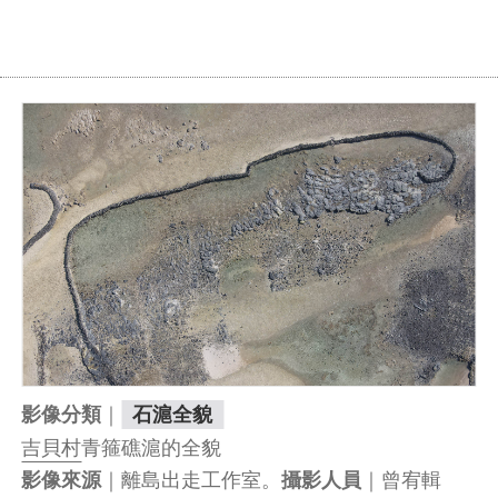
｜
影像分類
石滬全貌
吉貝村
青箍礁滬的全貌
｜離島出走工作室。
｜曾宥輯
影像來源
攝影人員