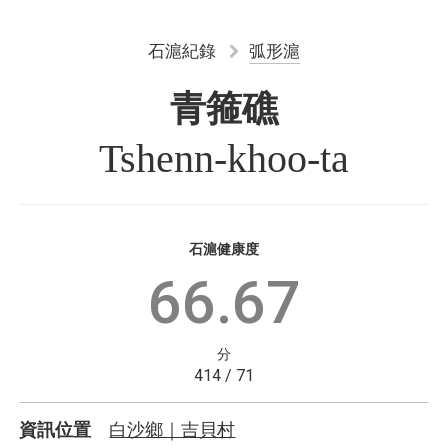
石滬紀錄
弧形滬
青箍礁
Tshenn-khoo-ta
石滬健康度
66.67
分
414 / 71
白沙鄉｜吉貝村
資訊位置