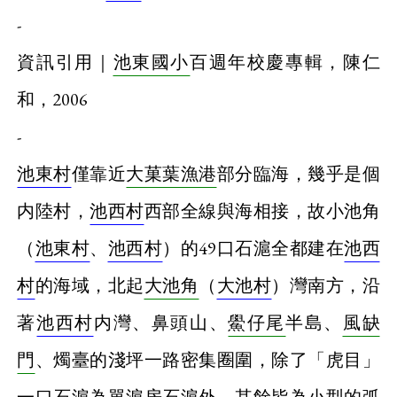
-
資訊引用｜
池東國小
百週年校慶專輯，陳仁
和，2006
-
池東村
僅靠近
大菓葉漁港
部分臨海，幾乎是個
内陸村，
池西村
西部全線與海相接，故小池角
（
池東村
、
池西村
）的49口石滬全都建在
池西
村
的海域，北起
大池角
（
大池村
）灣南方，沿
著
池西村
内灣、鼻頭山、
鱟仔尾
半島、
風缺
門
、燭臺的淺坪一路密集圈圍，除了「虎目」
一口石滬為
單滬房石滬
外，其餘皆為小型的
弧