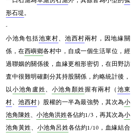
形石堤
。
-
小池角包括
池東村
、
池西村
兩村，因地緣關
係，在
西嶼鄉
各村中，自成一個生活單位，經
過聯姻的關係後，血緣更相形密切，在田野訪
査中很難明確劃分其持股關係，約略統計後，
以
小池角盧姓
、
小池角顏姓
握有兩村（
池東
村
、
池西村
）股權的一半為最強勢，其次為
小
池角陳姓
、
小池角洪姓
各佔約1/3，再其次為
小
池角黃姓
、
小池角呂姓
各估約1/10，血緣結合