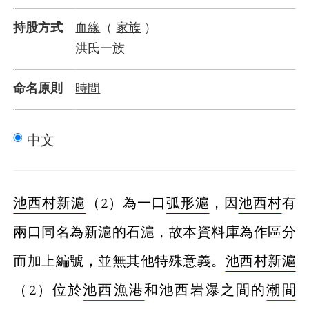
血緣
家族
持股方式
（
）
洪氏一族
時間
命名原則
中文
池西村新滬
（2）為一口
弧形滬
，因
池西村
有
兩口同名為新滬的石滬，故本資料庫為作區分
而加上編號，並無其他特殊意義。
池西村新滬
（2）位於
池西漁港
和池西岩瀑之間的
潮間