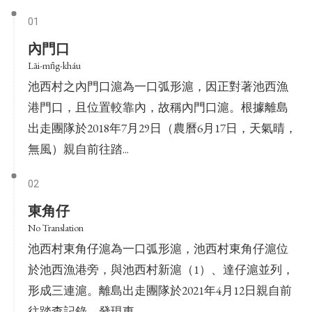
01
內門口
Lāi-mn̂g-kháu
池西村之內門口滬為一口弧形滬，因正對著池西漁
港門口，且位置較靠內，故稱內門口滬。根據離島
出走團隊於2018年7月29日（農曆6月17日，天氣晴，
無風）親自前往踏...
02
東角仔
No Translation
池西村東角仔滬為一口弧形滬，池西村東角仔滬位
於池西漁港旁，與池西村新滬（1）、達仔滬並列，
形成三連滬。離島出走團隊於2021年4月12日親自前
往踏查記錄，發現東...