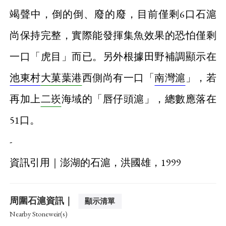
竭聲中，倒的倒、廢的廢，目前僅剩6口石滬
尚保持完整，實際能發揮集魚效果的恐怕僅剩
一口「虎目」而已。另外根據田野補調顯示在
池東村
大菓葉港
西側尚有一口「
南灣滬
」，若
再加上
二崁
海域的「唇仔頭滬」，總數應落在
51口。
-
資訊引用｜澎湖的石滬，洪國雄，1999
周圍石滬資訊｜
顯示清單
Nearby Stoneweir(s)