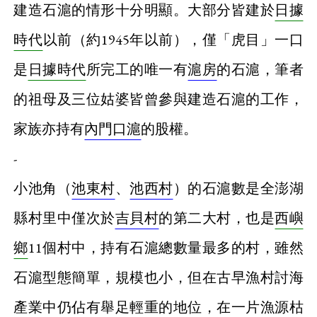
建造石滬的情形十分明顯。大部分皆建於
日據
時代
以前（約1945年以前），僅「虎目」一口
是
日據時代
所完工的唯一有
滬房
的石滬，筆者
的祖母及三位姑婆皆曾參與建造石滬的工作，
家族亦持有
內門口滬
的股權。
-
小池角（
池東村
、
池西村
）的石滬數是全澎湖
縣村里中僅次於
吉貝村
的第二大村，也是
西嶼
鄉
11個村中，持有石滬總數量最多的村，雖然
石滬型態簡單，規模也小，但在古早漁村討海
產業中仍佔有舉足輕重的地位，在一片漁源枯