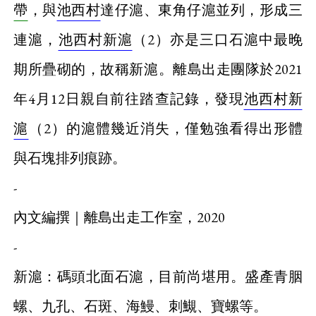
帶
，與
池西村
達仔滬、東角仔滬並列，形成三
連滬，
池西村新滬
（2）亦是三口石滬中最晚
期所疊砌的，故稱新滬。離島出走團隊於2021
年4月12日親自前往踏查記錄，發現
池西村新
滬
（2）的滬體幾近消失，僅勉強看得出形體
與石塊排列痕跡。
-
內文編撰｜離島出走工作室，2020
-
新滬：碼頭北面石滬，目前尚堪用。盛產青胭
螺、九孔、
石斑
、海鰻、刺䲅、寶螺等。