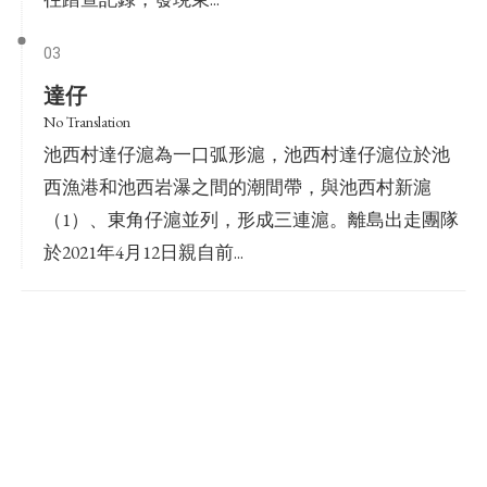
03
達仔
No Translation
池西村達仔滬為一口弧形滬，池西村達仔滬位於池
西漁港和池西岩瀑之間的潮間帶，與池西村新滬
（1）、東角仔滬並列，形成三連滬。離島出走團隊
於2021年4月12日親自前...