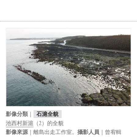
｜
影像分類
石滬全貌
池西村新滬
（2）的全貌
｜離島出走工作室。
｜曾宥輯
影像來源
攝影人員