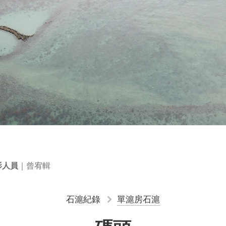
｜曾宥輯
影人員
石滬紀錄
單滬房石滬