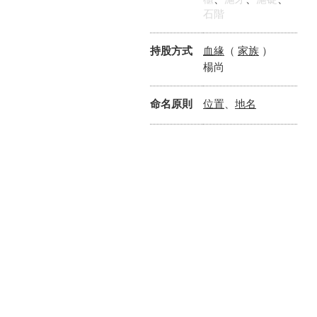
石階
血緣
家族
持股方式
（
）
楊尚
位置
地名
命名原則
、