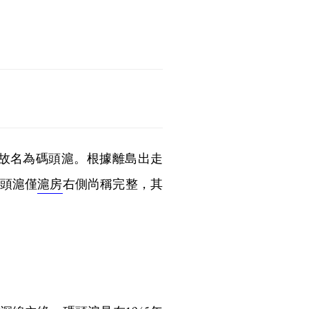
故名為碼頭滬。根據離島出走
頭滬僅
滬房
右側尚稱完整，其