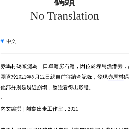
碼頭
No Translation
中文
赤馬村
碼頭滬為一口
單滬房石滬
，因位於
赤馬
漁港旁，
團隊於2021年9月12日親自前往踏查記錄，發現
赤馬村
碼
他部分則是幾近崩塌，勉強看得出形體。
-
內文編撰｜離島出走工作室，2021
-