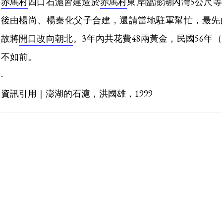
赤馬村
四口石滬皆建造於
赤馬村
東岸臨澎湖內灣5公尺等
後由楊尚、楊秦化父子合建，還請當地駐軍幫忙，最先
故將
開口改向朝北
。3年內共花費48兩黃金，民國56年（1
不如前。
-
資訊引用｜澎湖的石滬，洪國雄，1999