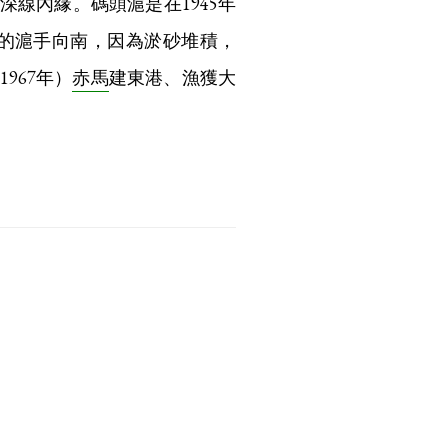
深線內緣。碼頭滬是在1945年
的滬手向南，因為淤砂堆積，
967年）
赤馬
建東港、漁獲大