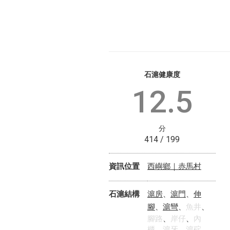
石滬健康度
12.5
分
414 / 199
西嶼鄉｜赤馬村
資訊位置
滬房
滬門
伸
石滬結構
、
、
腳
滬彎
、
、
魚井
、
腳路
、
岸仔
、
內
櫃
、
滬牙
、
滬碇
、