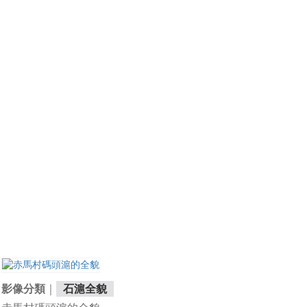
｜
影像分類
石滬全貌