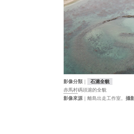
｜
影像分類
石滬全貌
赤馬村
碼頭滬的全貌
｜離島出走工作室。
影像來源
攝