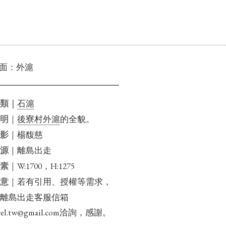
面：外滬
石滬
分類｜
｜
後寮村外滬
的全貌。
說明
｜楊馥慈
攝影
｜離島出走
來源
｜W:1700，H:1275
畫素
｜若有引用、授權等需求，
注意
信離島出走客服信箱
travel.tw@gmail.com洽詢，感謝。