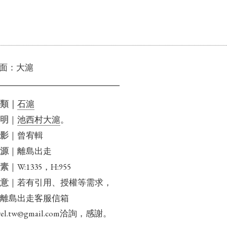
面：大滬
石滬
分類｜
｜
池西村大滬
。
說明
｜曾宥輯
攝影
｜離島出走
來源
｜W:1335，H:955
畫素
｜若有引用、授權等需求，
注意
信離島出走客服信箱
travel.tw@gmail.com洽詢，感謝。