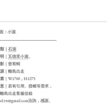
面：小滬
石滬
分類｜
｜
五德里小滬
。
說明
｜曾宥輯
攝影
｜離島出走
來源
｜W:1700，H:1275
畫素
｜若有引用、授權等需求，
注意
信離島出走客服信箱
travel.tw@gmail.com洽詢，感謝。