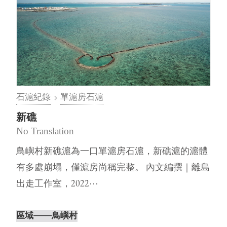
石滬紀錄
單滬房石滬
新礁
No Translation
鳥嶼村新礁滬為一口單滬房石滬，新礁滬的滬體
有多處崩塌，僅滬房尚稱完整。 內文編撰｜離島
出走工作室，2022⋯
區域
───鳥嶼村