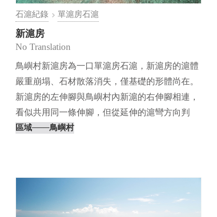
石滬紀錄
單滬房石滬
新滬房
No Translation
鳥嶼村新滬房為一口單滬房石滬，新滬房的滬體
嚴重崩塌、石材散落消失，僅基礎的形體尚在。
新滬房的左伸腳與鳥嶼村內新滬的右伸腳相連，
看似共用同一條伸腳，但從延伸的滬彎方向判
斷，該伸腳應屬於鳥嶼村內新滬的右伸⋯
區域
───鳥嶼村