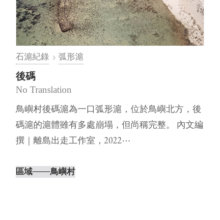
石滬紀錄
弧形滬
後碼
No Translation
鳥嶼村後碼滬為一口弧形滬，位於鳥嶼北方，後
碼滬的滬體雖有多處崩塌，但尚稱完整。 內文編
撰｜離島出走工作室，2022⋯
區域
───鳥嶼村