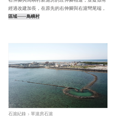
經過改建加長，在原先的右伸腳與右滬彎尾端，
又再延伸出一條差不多長度的伸腳與⋯
區域
───鳥嶼村
石滬紀錄
單滬房石滬