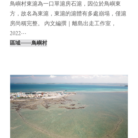
鳥嶼村東滬為一口單滬房石滬，因位於鳥嶼東
方，故名為東滬，東滬的滬體有多處崩塌，僅滬
房尚稱完整。 內文編撰｜離島出走工作室，
2022⋯
區域
───鳥嶼村