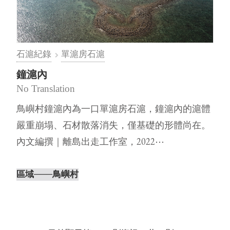
石滬紀錄
單滬房石滬
鐘滬內
No Translation
鳥嶼村鐘滬內為一口單滬房石滬，鐘滬內的滬體
嚴重崩塌、石材散落消失，僅基礎的形體尚在。
內文編撰｜離島出走工作室，2022⋯
區域
───鳥嶼村