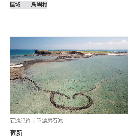
區域
───鳥嶼村
石滬紀錄
單滬房石滬
舊新