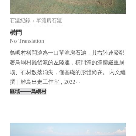
石滬紀錄
單滬房石滬
橫閂
No Translation
鳥嶼村橫閂滬為一口單滬房石滬，其右陸連緊鄰
著鳥嶼村雞後滬的左陸連，橫閂滬的滬體嚴重崩
塌、石材散落消失，僅基礎的形體尚在。 內文編
撰｜離島出走工作室，2022⋯
區域
───鳥嶼村