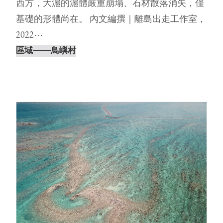
西方，大滬的滬體嚴重崩塌、石材散落消失，僅
基礎的形體尚在。 內文編撰｜離島出走工作室，
2022⋯
區域
───鳥嶼村