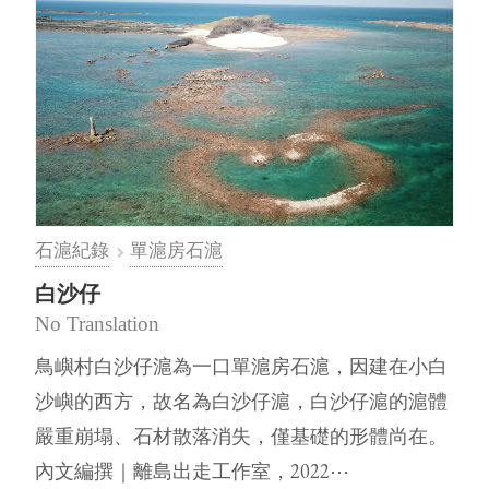
石滬紀錄
單滬房石滬
白沙仔
No Translation
鳥嶼村白沙仔滬為一口單滬房石滬，因建在小白
沙嶼的西方，故名為白沙仔滬，白沙仔滬的滬體
嚴重崩塌、石材散落消失，僅基礎的形體尚在。
內文編撰｜離島出走工作室，2022⋯