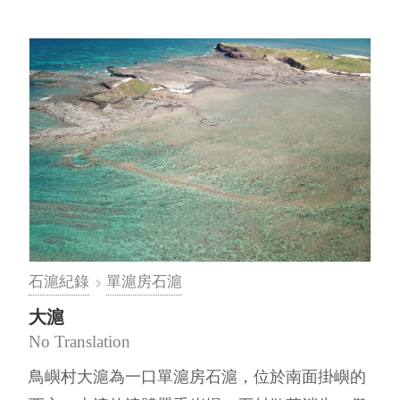
石滬紀錄
單滬房石滬
大滬
No Translation
鳥嶼村大滬為一口單滬房石滬，位於南面掛嶼的