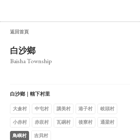
返回首頁
白沙鄉
Baisha Township
白沙鄉｜轄下村里
大倉村
中屯村
講美村
港子村
岐頭村
小赤村
赤崁村
瓦硐村
後寮村
通梁村
鳥嶼村
吉貝村