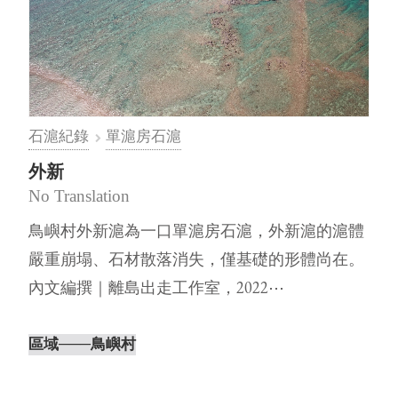
石滬紀錄
單滬房石滬
外新
No Translation
鳥嶼村外新滬為一口單滬房石滬，外新滬的滬體
嚴重崩塌、石材散落消失，僅基礎的形體尚在。
內文編撰｜離島出走工作室，2022⋯
區域
───鳥嶼村