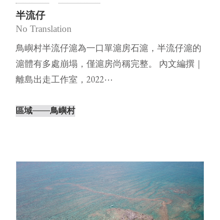
半流仔
No Translation
鳥嶼村半流仔滬為一口單滬房石滬，半流仔滬的
滬體有多處崩塌，僅滬房尚稱完整。 內文編撰｜
離島出走工作室，2022⋯
區域
───鳥嶼村