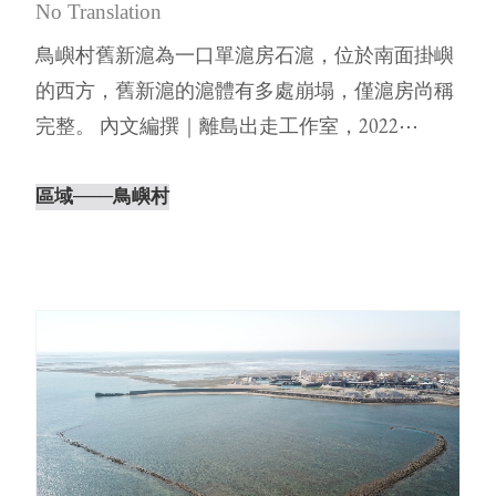
No Translation
鳥嶼村舊新滬為一口單滬房石滬，位於南面掛嶼
的西方，舊新滬的滬體有多處崩塌，僅滬房尚稱
完整。 內文編撰｜離島出走工作室，2022⋯
區域
───鳥嶼村