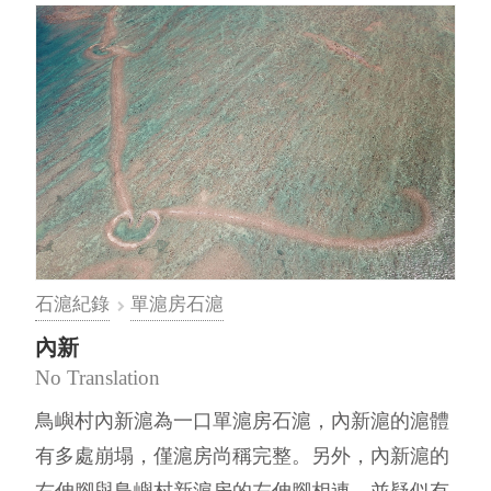
石滬紀錄
單滬房石滬
內新
No Translation
鳥嶼村內新滬為一口單滬房石滬，內新滬的滬體
有多處崩塌，僅滬房尚稱完整。另外，內新滬的
右伸腳與鳥嶼村新滬房的左伸腳相連，並疑似有